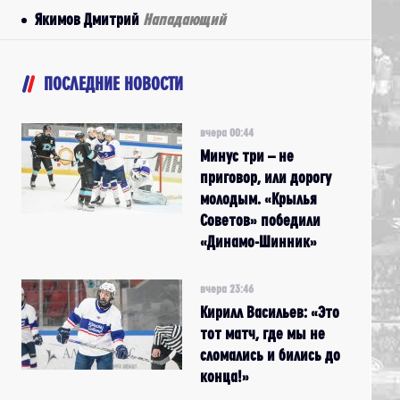
Якимов Дмитрий
Нападающий
ПОСЛЕДНИЕ НОВОСТИ
вчера 00:44
Минус три – не
приговор, или дорогу
молодым. «Крылья
Советов» победили
«Динамо-Шинник»
вчера 23:46
Кирилл Васильев: «Это
тот матч, где мы не
сломались и бились до
конца!»