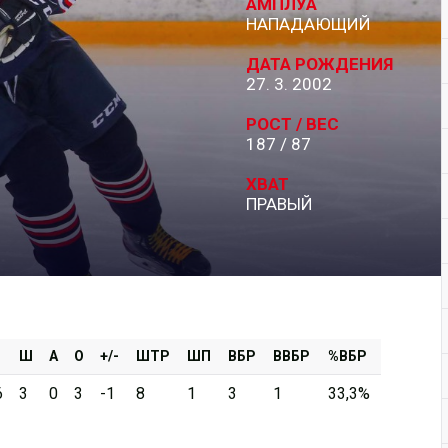
АМПЛУА
НАПАДАЮЩИЙ
Дивизион Серебряный
ДАТА РОЖДЕНИЯ
АКМ-Новомосковск
27. 3. 2002
Красноярские Рыси
РОСТ / ВЕС
187 / 87
Ладья
Локо-76
ХВАТ
ПРАВЫЙ
МХК Молот
Реактор
Сибирские Cнайперы
Снежные Барсы
Спутник Ал
Ш
А
О
+/-
ШТР
ШП
ВБР
ВВБР
%ВБР
Тюменский Легион
6
3
0
3
-1
8
1
3
1
33,3%