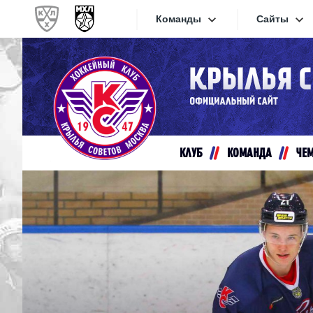
Команды
Сайты
Конференция «Запад»
Сайты
Дивизион Золотой
Академия Михайлова
Видеот
Алмаз
КЛУБ
КОМАНДА
ЧЕ
Хайлай
Динамо-Шинник
Текстов
Красная Армия
Локо
Интерне
МХК Динамо СПб
Прилож
МХК Динамо-М
МХК Спартак
СКА-1946