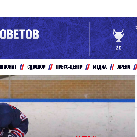
Конференция «Восток»
Дивизион Золотой
Авто
рансляции
Белые Медведи
МПИОНАТ
СДЮШОР
ПРЕСС-ЦЕНТР
МЕДИА
АРЕНА
ты
Ирбис
ые трансляции
Кузнецкие Медведи
Мамонты Югры
т-магазин
Омские Ястребы
ение МХЛ
Стальные Лисы
Толпар
Чайка