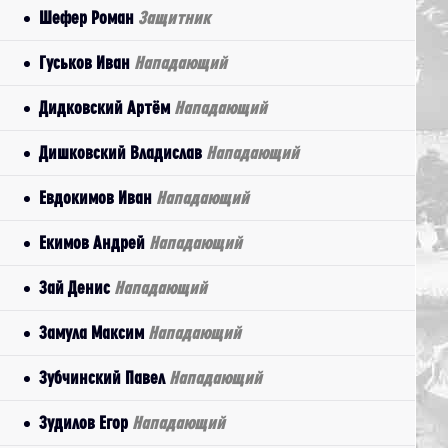
Шефер Роман
Защитник
Гуськов Иван
Нападающий
Дидковский Артём
Нападающий
Дишковский Владислав
Нападающий
Евдокимов Иван
Нападающий
Екимов Андрей
Нападающий
Зай Денис
Нападающий
Замула Максим
Нападающий
Зубчинский Павел
Нападающий
Зудилов Егор
Нападающий