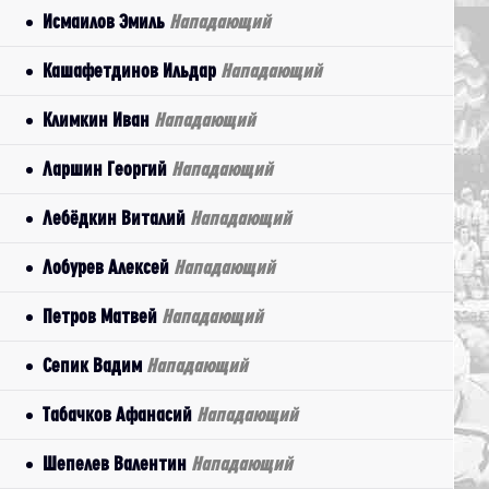
Исмаилов Эмиль
Нападающий
Кашафетдинов Ильдар
Нападающий
Климкин Иван
Нападающий
Ларшин Георгий
Нападающий
Лебёдкин Виталий
Нападающий
Лобурев Алексей
Нападающий
Петров Матвей
Нападающий
Сепик Вадим
Нападающий
Табачков Афанасий
Нападающий
Шепелев Валентин
Нападающий