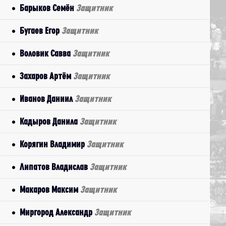
Барыков Семён
Защитник
Бугаев Егор
Защитник
Воловик Савва
Защитник
Захаров Артём
Защитник
Иванов Даниил
Защитник
Кадыров Данила
Защитник
Корягин Владимир
Защитник
Липатов Владислав
Защитник
Макаров Максим
Защитник
Миргород Александр
Защитник