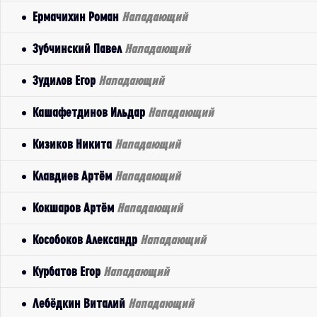
Ермачихин Роман
Нападающий
Зубчинский Павел
Нападающий
Зудилов Егор
Нападающий
Кашафетдинов Ильдар
Нападающий
Кизиков Никита
Нападающий
Клавдиев Артём
Нападающий
Кокшаров Артём
Нападающий
Кособоков Александр
Нападающий
Курбатов Егор
Нападающий
Лебёдкин Виталий
Нападающий