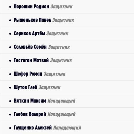
Порошин Родион
Защитник
Рыженьков Павел
Защитник
Сериков Артём
Защитник
Соловьёв Семён
Защитник
Тостоган Матвей
Защитник
Шефер Роман
Защитник
Шутов Глеб
Защитник
Вяткин Максим
Нападающий
Глебов Валерий
Нападающий
Глущенко Алексей
Нападающий