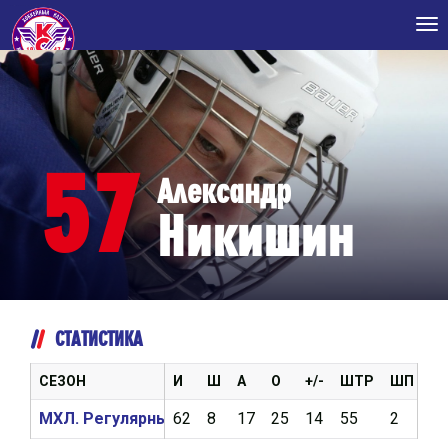
Tog
nav
57
Александр
Никишин
СТАТИСТИКА
СЕЗОН
И
Ш
А
О
+/-
ШТР
ШП
В
МХЛ. Регулярный чемпионат 2018/2019
62
8
17
25
14
55
2
0