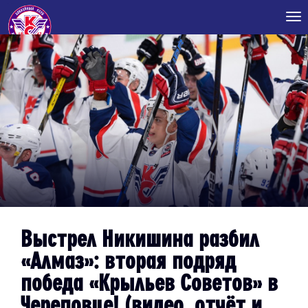
Tog
nav
Выстрел Никишина разбил
«Алмаз»: вторая подряд
победа «Крыльев Советов» в
Череповце! (видео, отчёт и