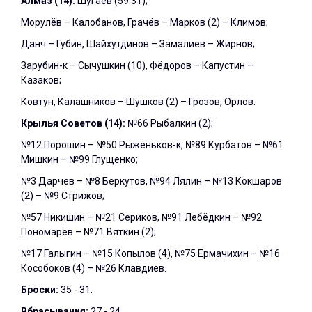
Алмаз (14):
Шугаев (59.31);
Морулёв – Калобанов, Грачёв – Марков (2) – Климов;
Данч – Губин, Шайхутдинов – Замалиев – Жирнов;
Зарубин-к – Сычушкин (10), Фёдоров – Капустин –
Казаков;
Ковтун, Калашников – Шушков (2) – Грозов, Орлов.
Крылья Советов (
14
):
№66 Рыбалкин (2);
№12 Порошин – №50 Рыженьков-к, №89 Курбатов – №61
Мишкин – №99 Глущенко;
№3 Дарчев – №8 Беркутов, №94 Лялин – №13 Кокшаров
(2) – №9 Стрижов;
№57 Никишин – №21 Сериков, №91 Лебёдкин – №92
Пономарёв – №71 Вяткин (2);
№17 Галыгин – №15 Копылов (4), №75 Ермачихин – №16
Кособоков (4) – №26 Клавдиев.
Броски:
35 - 31.
Вбрасывания:
27 - 24.