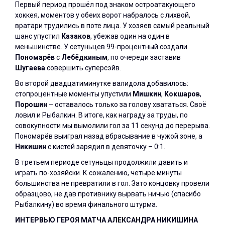
Первый период прошёл под знаком остроатакующего
хоккея, моментов у обеих ворот набралось с лихвой,
вратари трудились в поте лица. У хозяев самый реальный
шанс упустил
Казаков
, убежав один на один в
меньшинстве. У сетуньцев 99-процентный создали
Пономарёв
с
Лебёдкиным
, по очереди заставив
Шугаева
совершить суперсэйв.
Во второй двадцатиминутке валидола добавилось:
стопроцентные моменты упустили
Мишкин
,
Кокшаров
,
Порошин
– оставалось только за голову хвататься. Своё
ловил и Рыбалкин. В итоге, как награду за труды, по
совокупности мы вымолили гол за 11 секунд до перерыва.
Пономарёв выиграл назад вбрасывание в чужой зоне, а
Никишин
с кистей зарядил в девяточку – 0:1.
В третьем периоде сетуньцы продолжили давить и
играть по-хозяйски. К сожалению, четыре минуты
большинства не превратили в гол. Зато концовку провели
образцово, не дав противнику вырвать ничью (спасибо
Рыбалкину) во время финального штурма.
ИНТЕРВЬЮ ГЕРОЯ МАТЧА АЛЕКСАНДРА НИКИШИНА