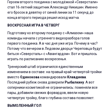
Героем второго поединка с молодёжкой «Северстали»
стал 16-летний защитник Александр Никишин. Именно
его бросок в девятку от синей линии за 11 секунд до
конца второго периода решил исход матча.
ВОСКРЕСНАЯ ИГРА В ЧЕТВЕРГ
Подготовку ко второму поединку с «Алмазом» наша
команды начала с утреннего видеоразбора голов
первого поединка. А в час дня уже игра. Почему в час?
Потому что вечером в Ледовом дворце Череповца будут
биться «Северсталь» с «Авангардом». Вот и пришлось
играть по расписанию воскресенья.
Тренерский штаб ограничился единственным
изменением в составе: на правый край четвертой тройки
вместо
Одинокова
командировали
Клавдиева
.
Последний рубеж снова доверили
Рыбалкину
. А вот
соперники косметикой не ограничились: поменяли все
пары, добавили свежих форвардов, ввели новую
четвертую тройку, благо глубина состава позволяет.
ВЫМОЛЕННЫЙ ГОЛ