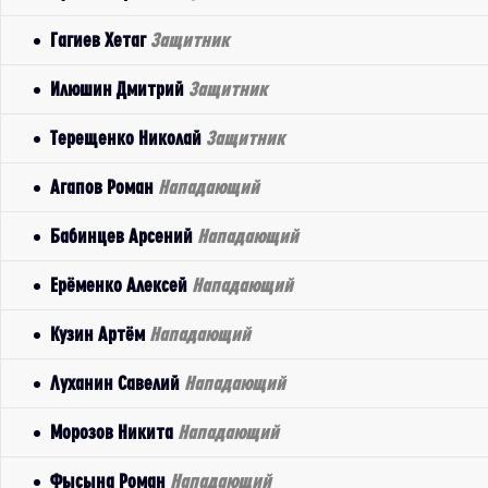
Гагиев Хетаг
Защитник
Илюшин Дмитрий
Защитник
Терещенко Николай
Защитник
Агапов Роман
Нападающий
Бабинцев Арсений
Нападающий
Ерёменко Алексей
Нападающий
Кузин Артём
Нападающий
Луханин Савелий
Нападающий
Морозов Никита
Нападающий
Фысына Роман
Нападающий