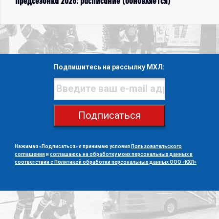
Предсезонка 2026: расписание (обновляется)
Подпишитесь на рассылку МХЛ:
Подписаться
Нажимая «Подписаться» я принимаю условия
Пользовательского
соглашения
и
соглашаюсь на обработку моих персональных данных в
соответствии с Политикой обработки персональных данных ООО «КХЛ»