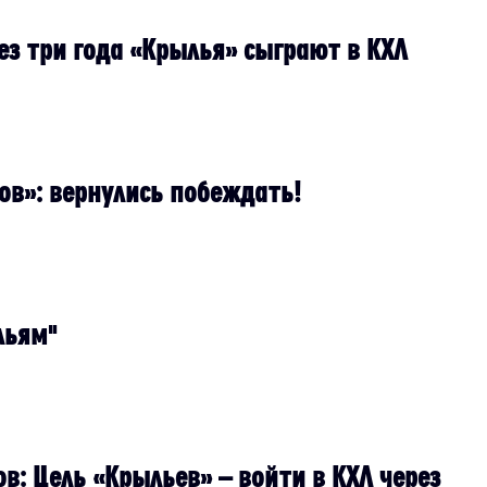
ез три года «Крылья» сыграют в КХЛ
ов»: вернулись побеждать!
льям"
в: Цель «Крыльев» – войти в КХЛ через