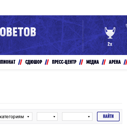
Конференция «Восток»
Дивизион Золотой
Авто
рансляции
Белые Медведи
МПИОНАТ
СДЮШОР
ПРЕСС-ЦЕНТР
МЕДИА
АРЕНА
ты
Ирбис
ые трансляции
Кузнецкие Медведи
Мамонты Югры
т-магазин
Омские Ястребы
ение МХЛ
Стальные Лисы
Толпар
Чайка