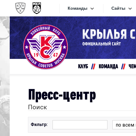
Команды
Сайты
Конференция «Запад»
Сайты
Дивизион Золотой
Академия Михайлова
Видеот
Алмаз
КЛУБ
КОМАНДА
ЧЕ
Хайлай
Динамо-Шинник
Текстов
Красная Армия
Пресс-центр
Локо
Интерне
МХК Динамо СПб
Поиск
Прилож
МХК Динамо-М
МХК Спартак
Фильтр:
СКА-1946