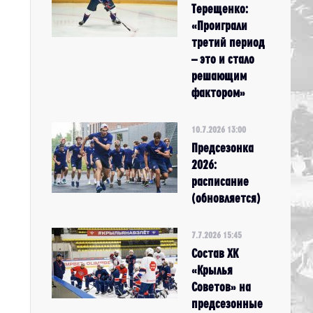
Терещенко:
«Проиграли
третий период
– это и стало
решающим
фактором»
10.7.2026 13:00
Предсезонка
2026:
расписание
(обновляется)
7.7.2026 15:45
Состав ХК
«Крылья
Советов» на
предсезонные