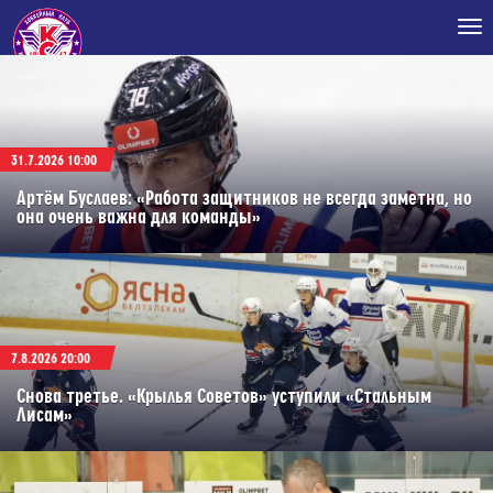
Tog
nav
31.7.2026 10:00
Артём Буслаев: «Работа защитников не всегда заметна, но
она очень важна для команды»
7.8.2026 20:00
Снова третье. «Крылья Советов» уступили «Стальным
Лисам»