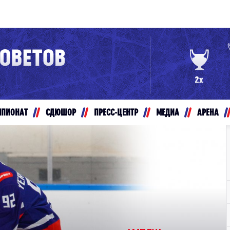
Конференция «Восток»
Дивизион Золотой
Авто
рансляции
Белые Медведи
МПИОНАТ
СДЮШОР
ПРЕСС-ЦЕНТР
МЕДИА
АРЕНА
ты
Ирбис
ые трансляции
Кузнецкие Медведи
Мамонты Югры
т-магазин
Омские Ястребы
ение МХЛ
Стальные Лисы
Толпар
Чайка