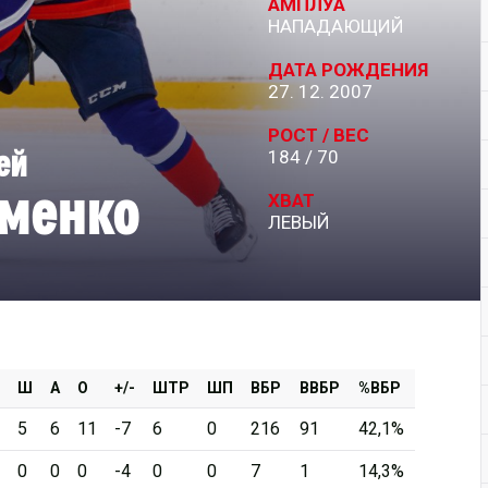
АМПЛУА
НАПАДАЮЩИЙ
Дивизион Серебряный
ДАТА РОЖДЕНИЯ
АКМ-Новомосковск
27. 12. 2007
Красноярские Рыси
РОСТ / ВЕС
ей
184 / 70
Ладья
менко
Локо-76
ХВАТ
ЛЕВЫЙ
МХК Молот
Реактор
Сибирские Cнайперы
Снежные Барсы
Спутник Ал
Ш
А
О
+/-
ШТР
ШП
ВБР
ВВБР
%ВБР
Тюменский Легион
5
6
11
-7
6
0
216
91
42,1%
0
0
0
-4
0
0
7
1
14,3%