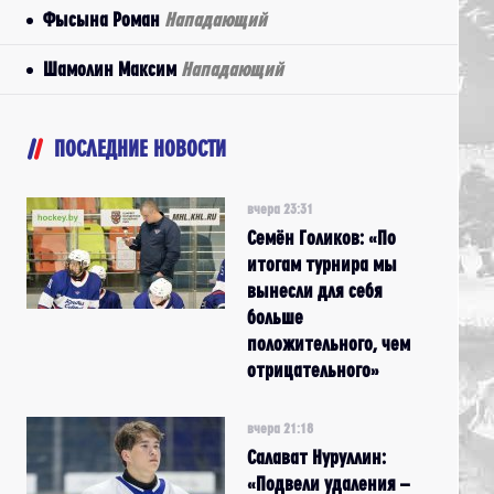
Фысына Роман
Нападающий
Шамолин Максим
Нападающий
ПОСЛЕДНИЕ НОВОСТИ
вчера 23:31
Семён Голиков: «По
итогам турнира мы
вынесли для себя
больше
положительного, чем
отрицательного»
вчера 21:18
Салават Нуруллин:
«Подвели удаления –