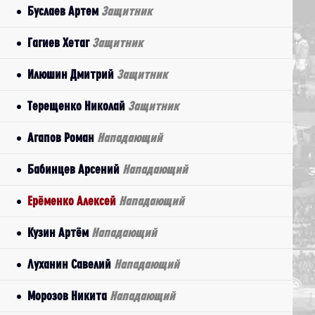
Буслаев Артем
Защитник
Гагиев Хетаг
Защитник
Илюшин Дмитрий
Защитник
Терещенко Николай
Защитник
Агапов Роман
Нападающий
Бабинцев Арсений
Нападающий
Ерёменко Алексей
Нападающий
Кузин Артём
Нападающий
Луханин Савелий
Нападающий
Морозов Никита
Нападающий