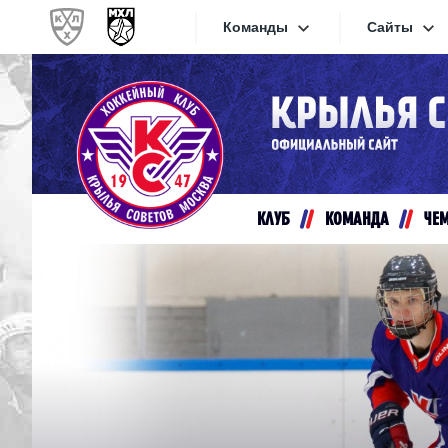
Команды
Сайты
Конференция «Запад»
Сайты
Дивизион Золотой
Академия Михайлова
Видеот
Алмаз
КЛУБ
КОМАНДА
ЧЕ
Хайлай
Динамо-Шинник
Текстов
Красная Армия
Локо
Интерне
МХК Динамо СПб
Прилож
МХК Динамо-М
МХК Спартак
СКА-1946