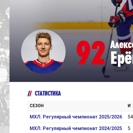
Дивизион Серебряный
Академия СКА
АКМ-Юниор
92
Алекс
Амурские Тигры
Ерё
Красная Машина-Юниор
Крылья Советов
МХК Динамо-Карелия
МХК Спартак-МАХ
СТАТИСТИКА
Сахалинские Акулы
СМО МХК Атлант
СЕЗОН
И
Тайфун
МХЛ. Регулярный чемпионат 2025/2026
54
ХК Капитан
МХЛ. Регулярный чемпионат 2024/2025
5