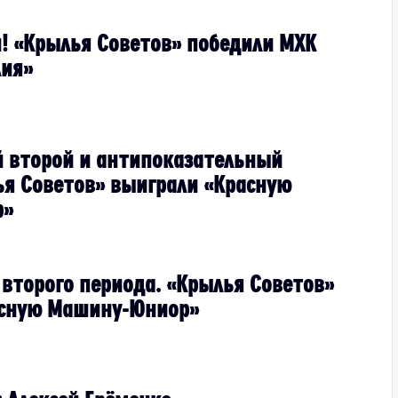
н! «Крылья Советов» победили МХК
лия»
 второй и антипоказательный
ья Советов» выиграли «Красную
р»
 второго периода. «Крылья Советов»
асную Машину-Юниор»