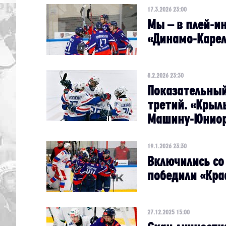
17.3.2026 23:00
Мы – в плей-и
«Динамо-Каре
8.2.2026 23:30
Показательный
третий. «Крыл
Машину-Юнио
19.1.2026 23:30
Включились со
победили «Кр
27.12.2025 15:00