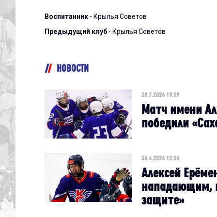
Воспитанник
- Крылья Советов
Предыдущий клуб
- Крылья Советов
НОВОСТИ
28.7.2026 19:59
Матч имени Ал
победили «Сах
30.4.2026 12:34
Алексей Ерёме
нападающим, н
защите»