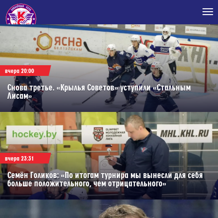
Tog
nav
вчера 20:00
Снова третье. «Крылья Советов» уступили «Стальным
Лисам»
вчера 23:31
Семён Голиков: «По итогам турнира мы вынесли для себя
больше положительного, чем отрицательного»