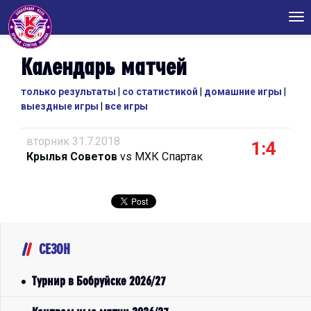
Tog
nav
Календарь матчей
только результаты
|
со статистикой
|
домашние игры
|
выездные игры
|
все игры
вторник 31.7.2018
1:4
Крылья Советов
vs
МХК Спартак
СЕЗОН
Турнир в Бобруйске 2026/27