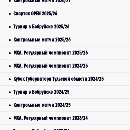
Контрольные матчи 2026/27
Спартак OPEN 2025/26
Турнир в Бобруйске 2025/26
Контрольные матчи 2025/26
МХЛ. Регулярный чемпионат 2025/26
МХЛ. Регулярный чемпионат 2024/25
Кубок Губернатора Тульской области 2024/25
Турнир в Бобруйске 2024/25
Контрольные матчи 2024/25
МХЛ. Регулярный чемпионат 2023/24