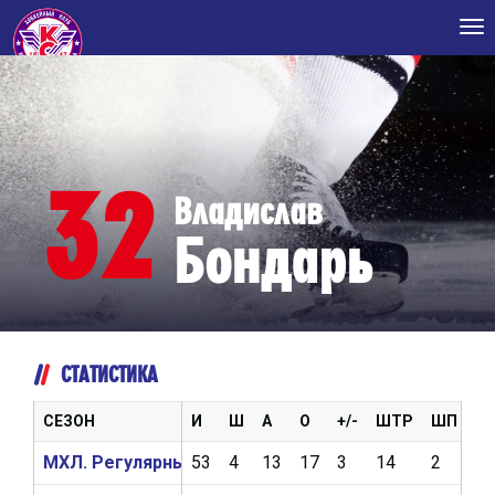
Tog
nav
32
Владислав
Бондарь
СТАТИСТИКА
СЕЗОН
И
Ш
А
О
+/-
ШТР
ШП
В
МХЛ. Регулярный чемпионат 2024/2025
53
4
13
17
3
14
2
0