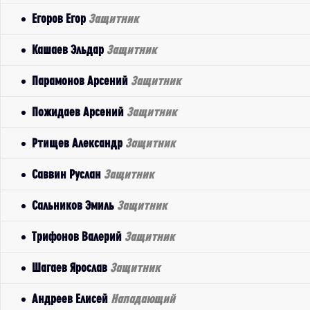
Егоров Егор
Защитник
Кашаев Эльдар
Защитник
Парамонов Арсений
Защитник
Пожидаев Арсений
Защитник
Ртищев Александр
Защитник
Саввин Руслан
Защитник
Сальников Эмиль
Защитник
Трифонов Валерий
Защитник
Шагаев Ярослав
Защитник
Андреев Елисей
Нападающий