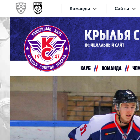
Команды
Сайты
Конференция «Запад»
Сайты
Дивизион Золотой
Академия Михайлова
Видеот
Алмаз
КЛУБ
КОМАНДА
ЧЕ
Хайлай
Динамо-Шинник
Текстов
Красная Армия
Локо
Интерне
МХК Динамо СПб
Прилож
МХК Динамо-М
МХК Спартак
СКА-1946