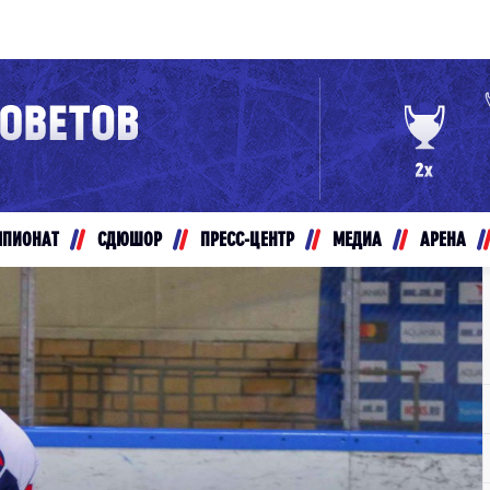
Конференция «Восток»
Дивизион Золотой
Авто
рансляции
Белые Медведи
МПИОНАТ
СДЮШОР
ПРЕСС-ЦЕНТР
МЕДИА
АРЕНА
ты
Ирбис
ые трансляции
Кузнецкие Медведи
Мамонты Югры
т-магазин
Омские Ястребы
ение МХЛ
Стальные Лисы
Толпар
Чайка