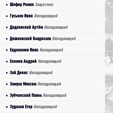
Шефер Роман
Защитник
Гуськов Иван
Нападающий
Дидковский Артём
Нападающий
Дишковский Владислав
Нападающий
Евдокимов Иван
Нападающий
Екимов Андрей
Нападающий
Зай Денис
Нападающий
Замула Максим
Нападающий
Зубчинский Павел
Нападающий
Зудилов Егор
Нападающий