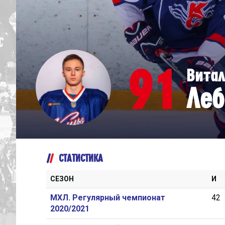
Дивизион Серебряный
Академия СКА
АКМ-Юниор
91
Вита
Амурские Тигры
Леб
Красная Машина-Юниор
Крылья Советов
МХК Динамо-Карелия
МХК Спартак-МАХ
СТАТИСТИКА
Сахалинские Акулы
СМО МХК Атлант
СЕЗОН
И
Тайфун
МХЛ. Регулярный чемпионат
42
2020/2021
ХК Капитан