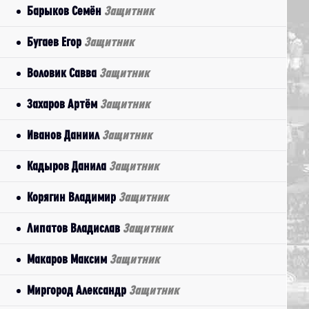
Барыков Семён
Защитник
Бугаев Егор
Защитник
Воловик Савва
Защитник
Захаров Артём
Защитник
Иванов Даниил
Защитник
Кадыров Данила
Защитник
Корягин Владимир
Защитник
Липатов Владислав
Защитник
Макаров Максим
Защитник
Миргород Александр
Защитник