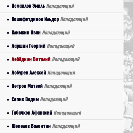
Исмаилов Эмиль
Нападающий
Кашафетдинов Ильдар
Нападающий
Климкин Иван
Нападающий
Ларшин Георгий
Нападающий
Лебёдкин Виталий
Нападающий
Лобурев Алексей
Нападающий
Петров Матвей
Нападающий
Сепик Вадим
Нападающий
Табачков Афанасий
Нападающий
Шепелев Валентин
Нападающий