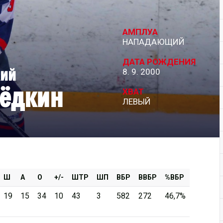
Дивизион Серебряный
АМПЛУА
АКМ-Новомосковск
НАПАДАЮЩИЙ
Красноярские Рыси
ДАТА РОЖДЕНИЯ
лий
8. 9. 2000
Ладья
ёдкин
Локо-76
ХВАТ
ЛЕВЫЙ
МХК Молот
Реактор
Сибирские Cнайперы
Снежные Барсы
Спутник Ал
Ш
А
О
+/-
ШТР
ШП
ВБР
ВВБР
%ВБР
Тюменский Легион
19
15
34
10
43
3
582
272
46,7%