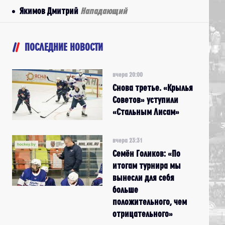
Якимов Дмитрий
Нападающий
ПОСЛЕДНИЕ НОВОСТИ
вчера 20:00
Снова третье. «Крылья
Советов» уступили
«Стальным Лисам»
вчера 23:31
Семён Голиков: «По
итогам турнира мы
вынесли для себя
больше
положительного, чем
отрицательного»