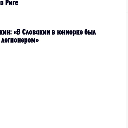
в Риге
кин: «В Словакии в юниорке был
 легионером»