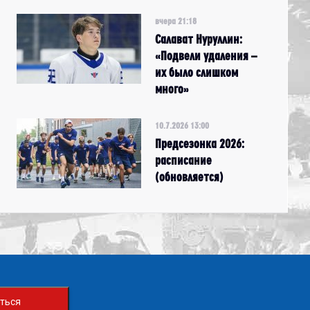
вчера 21:18
Салават Нуруллин:
«Подвели удаления –
их было слишком
много»
10.7.2026 13:00
Предсезонка 2026:
расписание
(обновляется)
ться