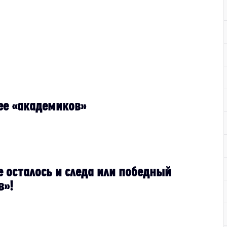
ее «академиков»
е осталось и следа или победный
в»!