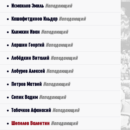
Исмаилов Эмиль
Нападающий
Кашафетдинов Ильдар
Нападающий
Климкин Иван
Нападающий
Ларшин Георгий
Нападающий
Лебёдкин Виталий
Нападающий
Лобурев Алексей
Нападающий
Петров Матвей
Нападающий
Сепик Вадим
Нападающий
Табачков Афанасий
Нападающий
Шепелев Валентин
Нападающий