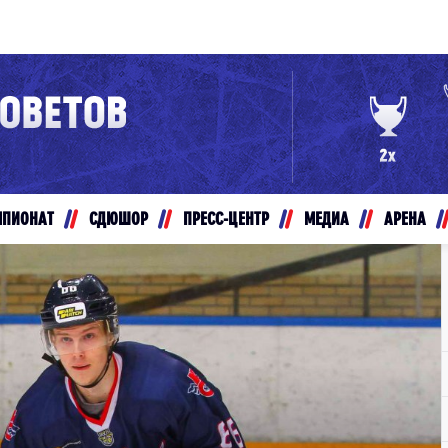
Конференция «Восток»
Дивизион Золотой
Авто
рансляции
Белые Медведи
МПИОНАТ
СДЮШОР
ПРЕСС-ЦЕНТР
МЕДИА
АРЕНА
ты
Ирбис
ые трансляции
Кузнецкие Медведи
Мамонты Югры
т-магазин
Омские Ястребы
ение МХЛ
Стальные Лисы
Толпар
Чайка