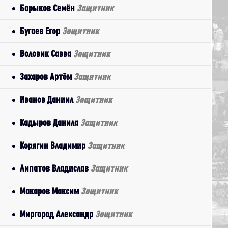
Барыков Семён
Защитник
Бугаев Егор
Защитник
Воловик Савва
Защитник
Захаров Артём
Защитник
Иванов Даниил
Защитник
Кадыров Данила
Защитник
Корягин Владимир
Защитник
Липатов Владислав
Защитник
Макаров Максим
Защитник
Миргород Александр
Защитник