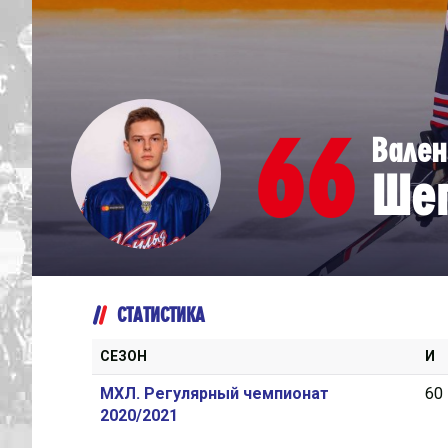
Дивизион Серебряный
Академия СКА
АКМ-Юниор
66
Вален
Амурские Тигры
Ше
Красная Машина-Юниор
Крылья Советов
МХК Динамо-Карелия
МХК Спартак-МАХ
СТАТИСТИКА
Сахалинские Акулы
СМО МХК Атлант
СЕЗОН
И
Тайфун
МХЛ. Регулярный чемпионат
60
2020/2021
ХК Капитан