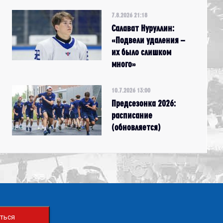
7.8.2026 21:18
Салават Нуруллин:
«Подвели удаления –
их было слишком
много»
10.7.2026 13:00
Предсезонка 2026:
расписание
(обновляется)
ться