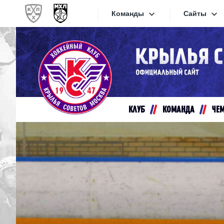
Команды
Сайты
Конференция «Запад»
Сайты
Дивизион Золотой
Академия Михайлова
Видеот
Алмаз
КЛУБ
КОМАНДА
ЧЕ
Хайлай
Динамо-Шинник
Текстов
Красная Армия
Локо
Интерне
МХК Динамо СПб
Прилож
МХК Динамо-М
МХК Спартак
СКА-1946