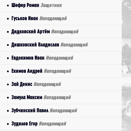
Шефер Роман
Защитник
Гуськов Иван
Нападающий
Дидковский Артём
Нападающий
Дишковский Владислав
Нападающий
Евдокимов Иван
Нападающий
Екимов Андрей
Нападающий
Зай Денис
Нападающий
Замула Максим
Нападающий
Зубчинский Павел
Нападающий
Зудилов Егор
Нападающий