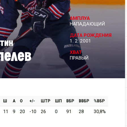
Дивизион Серебряный
АМПЛУА
АКМ-Новомосковск
НАПАДАЮЩИЙ
Красноярские Рыси
ДАТА РОЖДЕНИЯ
тин
1. 2. 2001
Ладья
пелев
Локо-76
ХВАТ
ПРАВЫЙ
МХК Молот
Реактор
Сибирские Cнайперы
Снежные Барсы
Спутник Ал
Ш
А
О
+/-
ШТР
ШП
ВБР
ВВБР
%ВБР
Тюменский Легион
11
9
20
-10
26
0
91
28
30,8%