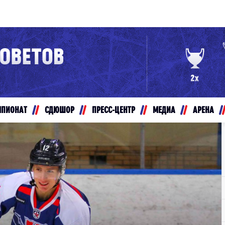
Конференция «Восток»
Дивизион Золотой
Авто
рансляции
Белые Медведи
МПИОНАТ
СДЮШОР
ПРЕСС-ЦЕНТР
МЕДИА
АРЕНА
ты
Ирбис
ые трансляции
Кузнецкие Медведи
Мамонты Югры
т-магазин
Омские Ястребы
ение МХЛ
Стальные Лисы
Толпар
Чайка