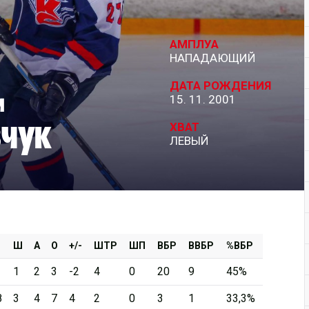
Дивизион Серебряный
АМПЛУА
АКМ-Новомосковск
НАПАДАЮЩИЙ
Красноярские Рыси
ДАТА РОЖДЕНИЯ
м
15. 11. 2001
Ладья
чук
Локо-76
ХВАТ
ЛЕВЫЙ
МХК Молот
Реактор
Сибирские Cнайперы
Снежные Барсы
Спутник Ал
Ш
А
О
+/-
ШТР
ШП
ВБР
ВВБР
%ВБР
Тюменский Легион
1
2
3
-2
4
0
20
9
45%
8
3
4
7
4
2
0
3
1
33,3%