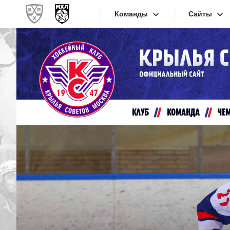
Команды
Сайты
Конференция «Запад»
Сайты
Дивизион Золотой
Академия Михайлова
Видеот
Алмаз
КЛУБ
КОМАНДА
ЧЕ
Хайлай
Динамо-Шинник
Текстов
Красная Армия
Локо
Интерне
МХК Динамо СПб
Прилож
МХК Динамо-М
МХК Спартак
СКА-1946