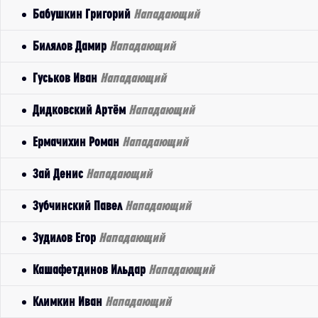
Бабушкин Григорий
Нападающий
Билялов Дамир
Нападающий
Гуськов Иван
Нападающий
Дидковский Артём
Нападающий
Ермачихин Роман
Нападающий
Зай Денис
Нападающий
Зубчинский Павел
Нападающий
Зудилов Егор
Нападающий
Кашафетдинов Ильдар
Нападающий
Климкин Иван
Нападающий