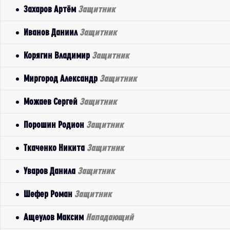
Захаров Артём
Защитник
Иванов Даниил
Защитник
Корягин Владимир
Защитник
Миргород Александр
Защитник
Можаев Сергей
Защитник
Порошин Родион
Защитник
Ткаченко Никита
Защитник
Уваров Данила
Защитник
Шефер Роман
Защитник
Ащеулов Максим
Нападающий