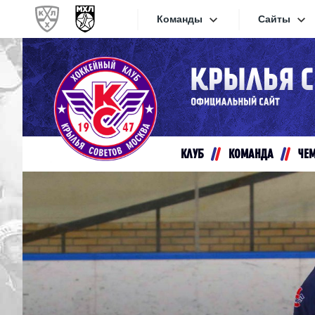
Команды
Сайты
Конференция «Запад»
Сайты
Дивизион Золотой
Академия Михайлова
Видеот
Алмаз
КЛУБ
КОМАНДА
ЧЕ
Хайлай
Динамо-Шинник
Текстов
Красная Армия
Локо
Интерне
МХК Динамо СПб
Прилож
МХК Динамо-М
МХК Спартак
СКА-1946