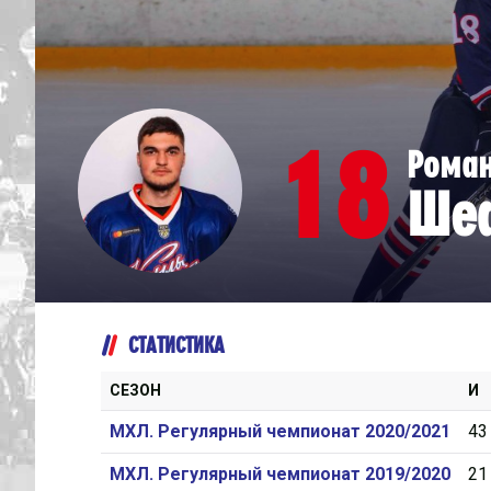
Дивизион Серебряный
Академия СКА
АКМ-Юниор
18
Рома
Амурские Тигры
Ше
Красная Машина-Юниор
Крылья Советов
МХК Динамо-Карелия
МХК Спартак-МАХ
СТАТИСТИКА
Сахалинские Акулы
СМО МХК Атлант
СЕЗОН
И
Тайфун
МХЛ. Регулярный чемпионат 2020/2021
43
ХК Капитан
МХЛ. Регулярный чемпионат 2019/2020
21