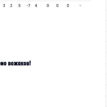
3
2
5
-7
4
0
0
0
-
рио вожаков!