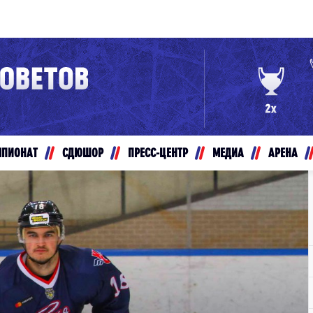
Конференция «Восток»
Дивизион Золотой
Авто
рансляции
Белые Медведи
МПИОНАТ
СДЮШОР
ПРЕСС-ЦЕНТР
МЕДИА
АРЕНА
ты
Ирбис
ые трансляции
Кузнецкие Медведи
Мамонты Югры
т-магазин
Омские Ястребы
ение МХЛ
Стальные Лисы
Толпар
Чайка