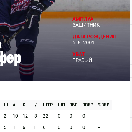
Дивизион Серебряный
АМПЛУА
АКМ-Новомосковск
ЗАЩИТНИК
Красноярские Рыси
ДАТА РОЖДЕНИЯ
н
6. 8. 2001
Ладья
фер
Локо-76
ХВАТ
ПРАВЫЙ
МХК Молот
Реактор
Сибирские Cнайперы
Снежные Барсы
Спутник Ал
Ш
А
О
+/-
ШТР
ШП
ВБР
ВВБР
%ВБР
Тюменский Легион
2
10
12
-3
22
0
0
0
-
5
1
6
1
6
0
0
0
-