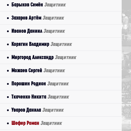
Барыков Семён
Защитник
Захаров Артём
Защитник
Иванов Даниил
Защитник
Корягин Владимир
Защитник
Миргород Александр
Защитник
Можаев Сергей
Защитник
Порошин Родион
Защитник
Ткаченко Никита
Защитник
Уваров Данила
Защитник
Шефер Роман
Защитник