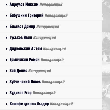
Ащеулов Максим
Нападающий
Бабушкин Григорий
Нападающий
Билялов Дамир
Нападающий
Гуськов Иван
Нападающий
Дидковский Артём
Нападающий
Ермачихин Роман
Нападающий
Зай Денис
Нападающий
Зубчинский Павел
Нападающий
Зудилов Егор
Нападающий
Кашафетдинов Ильдар
Нападающий