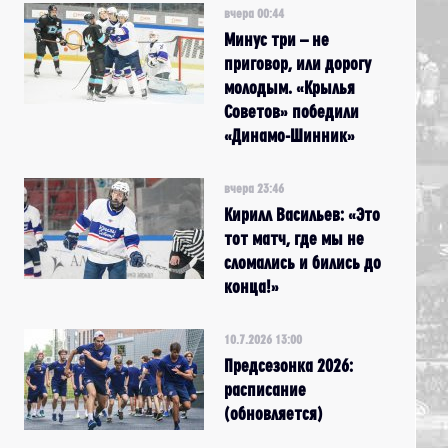
вчера 00:44
Минус три – не
приговор, или дорогу
молодым. «Крылья
Советов» победили
«Динамо-Шинник»
вчера 23:46
Кирилл Васильев: «Это
тот матч, где мы не
сломались и бились до
конца!»
10.7.2026 13:00
Предсезонка 2026:
расписание
(обновляется)