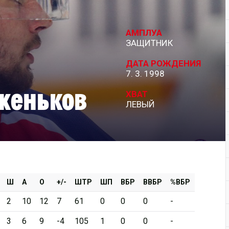
Дивизион Серебряный
АМПЛУА
АКМ-Новомосковск
ЗАЩИТНИК
Красноярские Рыси
ДАТА РОЖДЕНИЯ
7. 3. 1998
Ладья
женьков
Локо-76
ХВАТ
ЛЕВЫЙ
МХК Молот
Реактор
Сибирские Cнайперы
Снежные Барсы
Спутник Ал
Ш
А
О
+/-
ШТР
ШП
ВБР
ВВБР
%ВБР
Тюменский Легион
2
10
12
7
61
0
0
0
-
3
6
9
-4
105
1
0
0
-