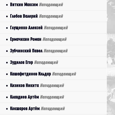
Вяткин Максим
Нападающий
Глебов Валерий
Нападающий
Глущенко Алексей
Нападающий
Ермачихин Роман
Нападающий
Зубчинский Павел
Нападающий
Зудилов Егор
Нападающий
Кашафетдинов Ильдар
Нападающий
Кизиков Никита
Нападающий
Клавдиев Артём
Нападающий
Кокшаров Артём
Нападающий