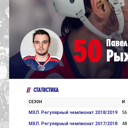
Дивизион Серебряный
Академия СКА
АКМ-Юниор
50
Павел
Амурские Тигры
Ры
Красная Машина-Юниор
Крылья Советов
МХК Динамо-Карелия
МХК Спартак-МАХ
СТАТИСТИКА
Сахалинские Акулы
СМО МХК Атлант
СЕЗОН
И
Тайфун
МХЛ. Регулярный чемпионат 2018/2019
56
ХК Капитан
МХЛ. Регулярный чемпионат 2017/2018
48