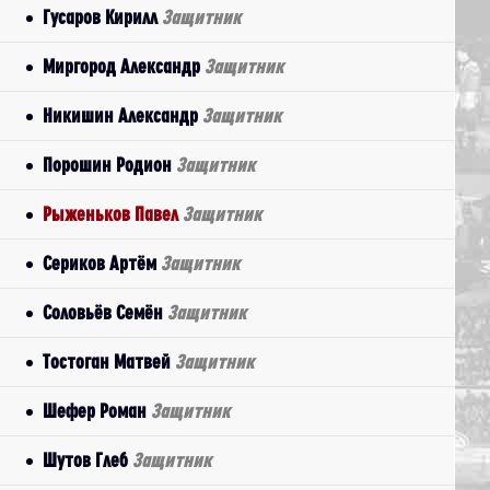
Гусаров Кирилл
Защитник
Миргород Александр
Защитник
Никишин Александр
Защитник
Порошин Родион
Защитник
Рыженьков Павел
Защитник
Сериков Артём
Защитник
Соловьёв Семён
Защитник
Тостоган Матвей
Защитник
Шефер Роман
Защитник
Шутов Глеб
Защитник