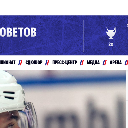
Конференция «Восток»
Дивизион Золотой
Авто
рансляции
Белые Медведи
МПИОНАТ
СДЮШОР
ПРЕСС-ЦЕНТР
МЕДИА
АРЕНА
ты
Ирбис
ые трансляции
Кузнецкие Медведи
Мамонты Югры
т-магазин
Омские Ястребы
ение МХЛ
Стальные Лисы
Толпар
Чайка