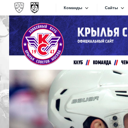
Команды
Сайты
Конференция «Запад»
Сайты
Дивизион Золотой
Академия Михайлова
Видеот
Алмаз
КЛУБ
КОМАНДА
ЧЕ
Хайлай
Динамо-Шинник
Текстов
Красная Армия
Локо
Интерне
МХК Динамо СПб
Прилож
МХК Динамо-М
МХК Спартак
СКА-1946