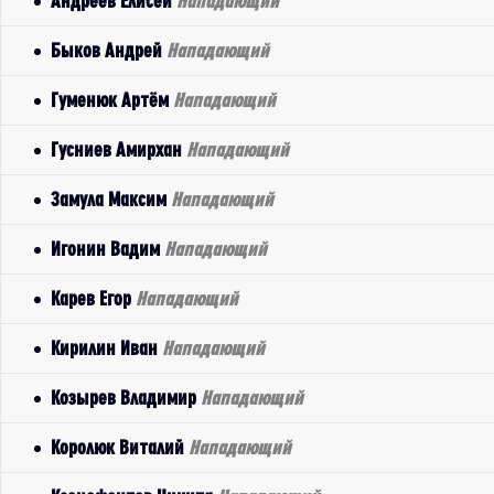
Андреев Елисей
Нападающий
Быков Андрей
Нападающий
Гуменюк Артём
Нападающий
Гусниев Амирхан
Нападающий
Замула Максим
Нападающий
Игонин Вадим
Нападающий
Карев Егор
Нападающий
Кирилин Иван
Нападающий
Козырев Владимир
Нападающий
Королюк Виталий
Нападающий