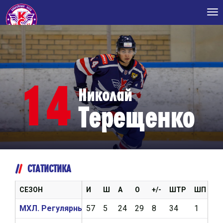
Tog
nav
14
Николай
Терещенко
СТАТИСТИКА
СЕЗОН
И
Ш
А
О
+/-
ШТР
ШП
В
МХЛ. Регулярный чемпионат 2025/2026
57
5
24
29
8
34
1
0