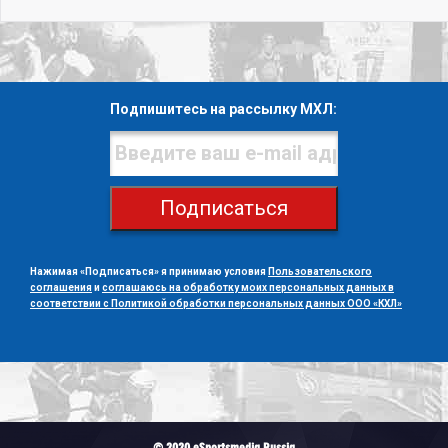
Подпишитесь на рассылку МХЛ:
Подписаться
Нажимая «Подписаться» я принимаю условия
Пользовательского
соглашения
и
соглашаюсь на обработку моих персональных данных в
соответствии с Политикой обработки персональных данных ООО «КХЛ»
© 2020 eSportsmedia Russia