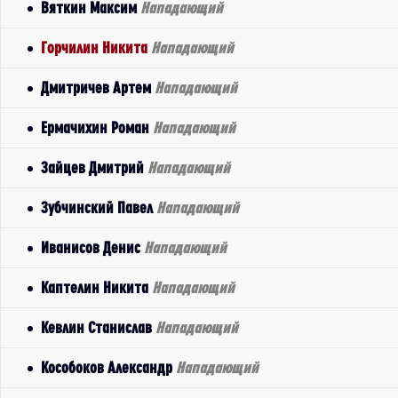
Вяткин Максим
Нападающий
Горчилин Никита
Нападающий
Дмитричев Артем
Нападающий
Ермачихин Роман
Нападающий
Зайцев Дмитрий
Нападающий
Зубчинский Павел
Нападающий
Иванисов Денис
Нападающий
Каптелин Никита
Нападающий
Кевлин Станислав
Нападающий
Кособоков Александр
Нападающий