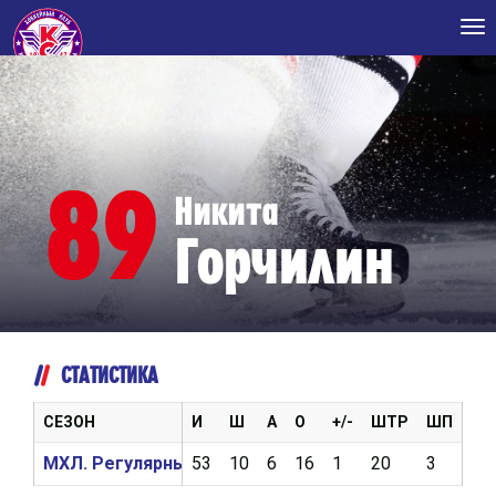
Tog
nav
89
Никита
Горчилин
СТАТИСТИКА
СЕЗОН
И
Ш
А
О
+/-
ШТР
ШП
ВБ
МХЛ. Регулярный чемпионат 2017/2018
53
10
6
16
1
20
3
57