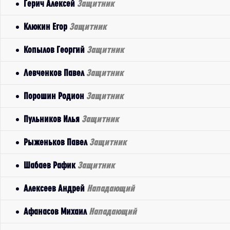
Герич Алексей
Защитник
Клюкин Егор
Защитник
Копылов Георгий
Защитник
Левченков Павел
Защитник
Порошин Родион
Защитник
Пульников Илья
Защитник
Рыженьков Павел
Защитник
Шабаев Рафик
Защитник
Алексеев Андрей
Нападающий
Афанасов Михаил
Нападающий