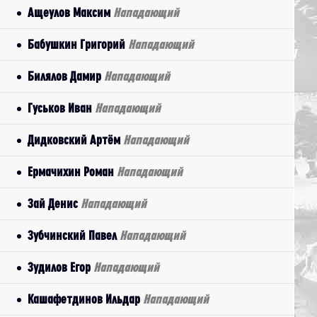
Ащеулов Максим
Нападающий
Бабушкин Григорий
Нападающий
Билялов Дамир
Нападающий
Гуськов Иван
Нападающий
Дидковский Артём
Нападающий
Ермачихин Роман
Нападающий
Зай Денис
Нападающий
Зубчинский Павел
Нападающий
Зудилов Егор
Нападающий
Кашафетдинов Ильдар
Нападающий