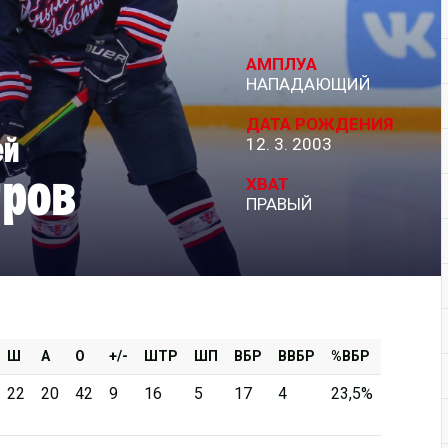
Дивизион Серебряный
АМПЛУА
АКМ-Новомосковск
НАПАДАЮЩИЙ
Красноярские Рыси
ДАТА РОЖДЕНИЯ
ей
12. 3. 2003
Ладья
ров
Локо-76
ХВАТ
ПРАВЫЙ
МХК Молот
Реактор
Сибирские Cнайперы
Снежные Барсы
Спутник Ал
Ш
А
О
+/-
ШТР
ШП
ВБР
ВВБР
%ВБР
Тюменский Легион
22
20
42
9
16
5
17
4
23,5%