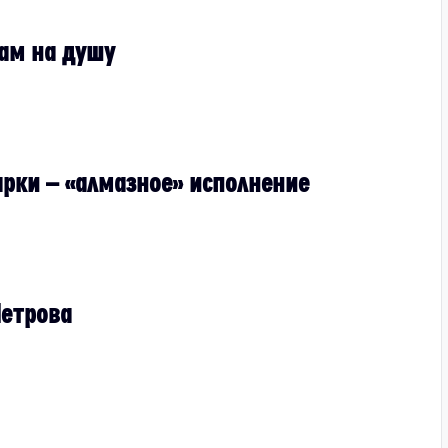
ам на душу
рки – «алмазное» исполнение
етрова