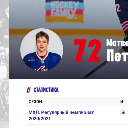
Дивизион Серебряный
Академия СКА
АКМ-Юниор
72
Матв
Амурские Тигры
Пет
Красная Машина-Юниор
Крылья Советов
МХК Динамо-Карелия
МХК Спартак-МАХ
СТАТИСТИКА
Сахалинские Акулы
СМО МХК Атлант
СЕЗОН
И
Тайфун
МХЛ. Регулярный чемпионат
58
2020/2021
ХК Капитан