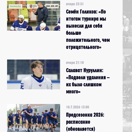
вчера 23:31
Семён Голиков: «По
итогам турнира мы
вынесли для себя
больше
положительного, чем
отрицательного»
вчера 21:18
Салават Нуруллин:
«Подвели удаления –
их было слишком
много»
10.7.2026 13:00
Предсезонка 2026:
расписание
(обновляется)