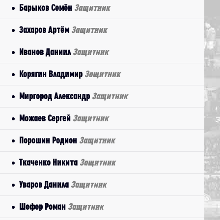
Барыков Семён
Защитник
Захаров Артём
Защитник
Иванов Даниил
Защитник
Корягин Владимир
Защитник
Миргород Александр
Защитник
Можаев Сергей
Защитник
Порошин Родион
Защитник
Ткаченко Никита
Защитник
Уваров Данила
Защитник
Шефер Роман
Защитник