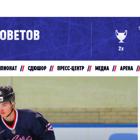
Конференция «Восток»
Дивизион Золотой
Авто
рансляции
Белые Медведи
МПИОНАТ
СДЮШОР
ПРЕСС-ЦЕНТР
МЕДИА
АРЕНА
ты
Ирбис
ые трансляции
Кузнецкие Медведи
Мамонты Югры
т-магазин
Омские Ястребы
ение МХЛ
Стальные Лисы
Толпар
Чайка