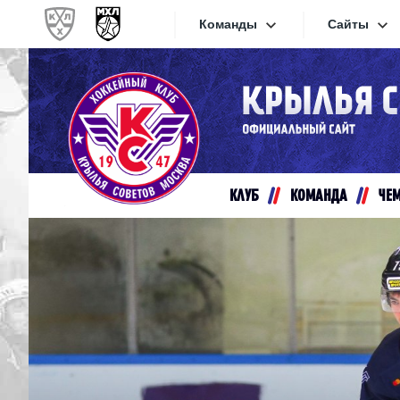
Команды
Сайты
Конференция «Запад»
Сайты
Дивизион Золотой
Академия Михайлова
Видеот
Алмаз
КЛУБ
КОМАНДА
ЧЕ
Хайлай
Динамо-Шинник
Текстов
Красная Армия
Локо
Интерне
МХК Динамо СПб
Прилож
МХК Динамо-М
МХК Спартак
СКА-1946