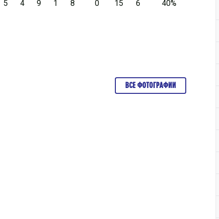
5
4
9
1
8
0
15
6
40%
ВСЕ ФОТОГРАФИИ