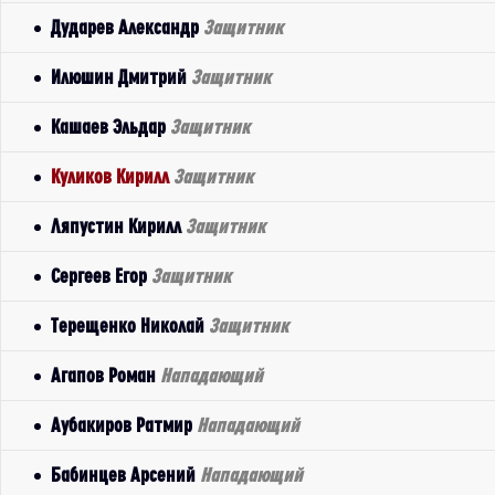
Дударев Александр
Защитник
Илюшин Дмитрий
Защитник
Кашаев Эльдар
Защитник
Куликов Кирилл
Защитник
Ляпустин Кирилл
Защитник
Сергеев Егор
Защитник
Терещенко Николай
Защитник
Агапов Роман
Нападающий
Аубакиров Ратмир
Нападающий
Бабинцев Арсений
Нападающий