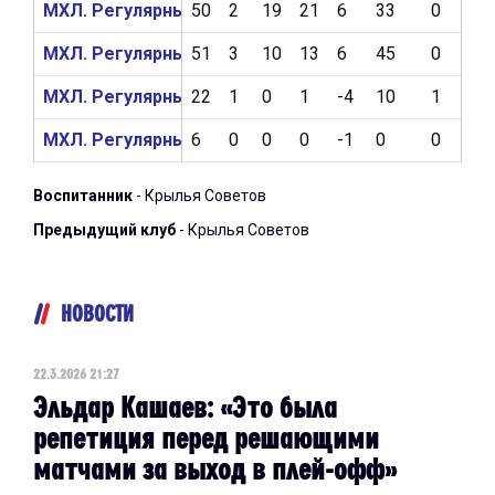
МХЛ. Регулярный чемпионат 2024/2025
50
2
19
21
6
33
0
0
МХЛ. Регулярный чемпионат 2023/2024
51
3
10
13
6
45
0
0
МХЛ. Регулярный чемпионат 2022/2023
22
1
0
1
-4
10
1
0
МХЛ. Регулярный чемпионат 2021/2022
6
0
0
0
-1
0
0
0
Воспитанник
- Крылья Советов
Предыдущий клуб
- Крылья Советов
НОВОСТИ
22.3.2026 21:27
Эльдар Кашаев: «Это была
репетиция перед решающими
матчами за выход в плей-офф»