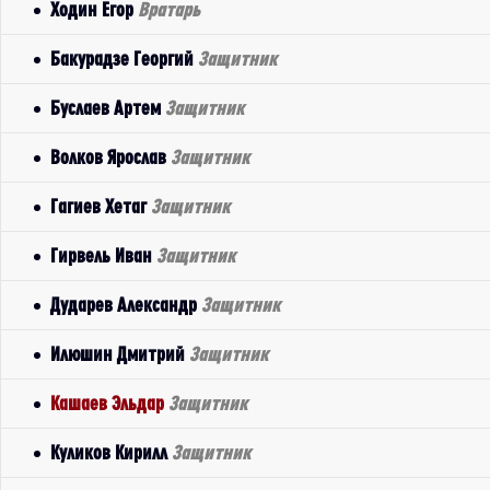
Ходин Егор
Вратарь
Бакурадзе Георгий
Защитник
Буслаев Артем
Защитник
Волков Ярослав
Защитник
Гагиев Хетаг
Защитник
Гирвель Иван
Защитник
Дударев Александр
Защитник
Илюшин Дмитрий
Защитник
Кашаев Эльдар
Защитник
Куликов Кирилл
Защитник