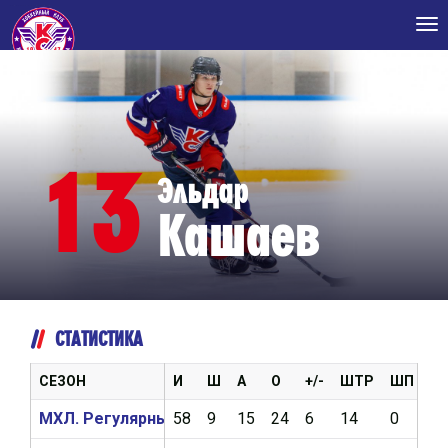
Tog
nav
13
Эльдар
Кашаев
СТАТИСТИКА
СЕЗОН
И
Ш
А
О
+/-
ШТР
ШП
В
МХЛ. Регулярный чемпионат 2025/2026
58
9
15
24
6
14
0
0