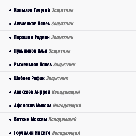
Копылов Георгий
Защитник
Левченков Павел
Защитник
Порошин Родион
Защитник
Пульников Илья
Защитник
Рыженьков Павел
Защитник
Шабаев Рафик
Защитник
Алексеев Андрей
Нападающий
Афанасов Михаил
Нападающий
Вяткин Максим
Нападающий
Горчилин Никита
Нападающий