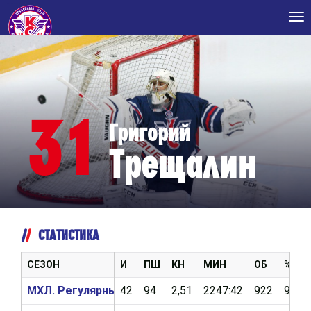
Tog
nav
31
Григорий
Трещалин
СТАТИСТИКА
СЕЗОН
И
ПШ
КН
МИН
ОБ
%ОБ
МХЛ. Регулярный чемпионат 2017/2018
42
94
2,51
2247:42
922
90,7