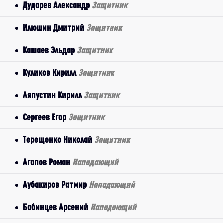
Дударев Александр
Защитник
Илюшин Дмитрий
Защитник
Кашаев Эльдар
Защитник
Куликов Кирилл
Защитник
Ляпустин Кирилл
Защитник
Сергеев Егор
Защитник
Терещенко Николай
Защитник
Агапов Роман
Нападающий
Аубакиров Ратмир
Нападающий
Бабинцев Арсений
Нападающий