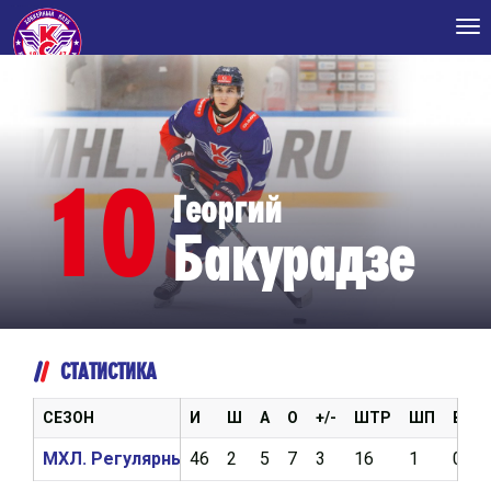
Tog
nav
10
Георгий
Бакурадзе
СТАТИСТИКА
СЕЗОН
И
Ш
А
О
+/-
ШТР
ШП
ВБР
МХЛ. Регулярный чемпионат 2025/2026
46
2
5
7
3
16
1
0