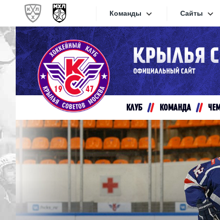
Команды
Сайты
Конференция «Запад»
Сайты
Дивизион Золотой
Академия Михайлова
Видеот
Алмаз
КЛУБ
КОМАНДА
ЧЕ
Хайлай
Динамо-Шинник
Текстов
Красная Армия
Локо
Интерне
МХК Динамо СПб
Прилож
МХК Динамо-М
МХК Спартак
СКА-1946