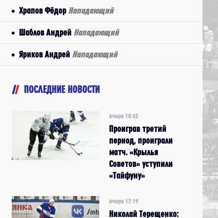
Храпов Фёдор
Нападающий
Шаблов Андрей
Нападающий
Яриков Андрей
Нападающий
ПОСЛЕДНИЕ НОВОСТИ
вчера 18:42
Проиграв третий
период, проиграли
матч. «Крылья
Советов» уступили
«Тайфуну»
вчера 17:19
Николай Терещенко: