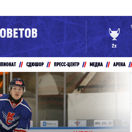
Конференция «Восток»
Дивизион Золотой
Авто
рансляции
Белые Медведи
МПИОНАТ
СДЮШОР
ПРЕСС-ЦЕНТР
МЕДИА
АРЕНА
ты
Ирбис
ые трансляции
Кузнецкие Медведи
Мамонты Югры
т-магазин
Омские Ястребы
ение МХЛ
Стальные Лисы
Толпар
Чайка