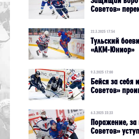
Защищай ворот
Советов» пере
22.3.2025 17:54
Тульский боев
«АКМ-Юниор»
9.3.2025 17:00
Бейся за себя 
Советов» прои
6.3.2025 23:23
Поражение, за
Советов» усту