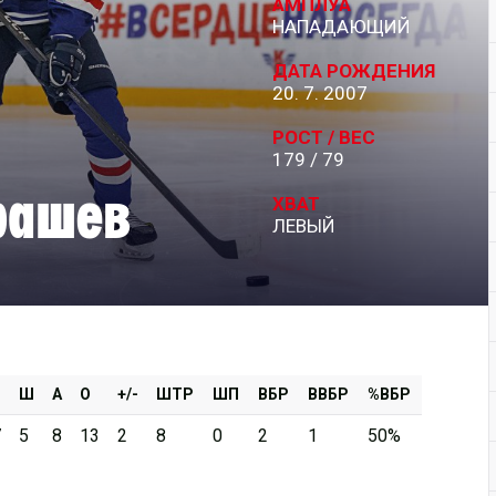
АМПЛУА
НАПАДАЮЩИЙ
Дивизион Серебряный
ДАТА РОЖДЕНИЯ
АКМ-Новомосковск
20. 7. 2007
Красноярские Рыси
РОСТ / ВЕС
179 / 79
Ладья
рашев
Локо-76
ХВАТ
ЛЕВЫЙ
МХК Молот
Реактор
Сибирские Cнайперы
Снежные Барсы
Спутник Ал
Ш
А
О
+/-
ШТР
ШП
ВБР
ВВБР
%ВБР
Тюменский Легион
7
5
8
13
2
8
0
2
1
50%