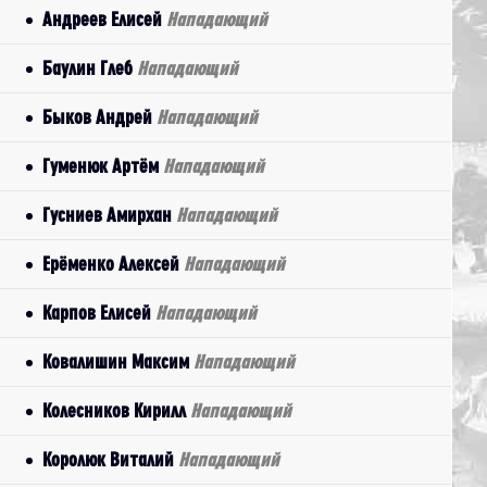
Андреев Елисей
Нападающий
Баулин Глеб
Нападающий
Быков Андрей
Нападающий
Гуменюк Артём
Нападающий
Гусниев Амирхан
Нападающий
Ерёменко Алексей
Нападающий
Карпов Елисей
Нападающий
Ковалишин Максим
Нападающий
Колесников Кирилл
Нападающий
Королюк Виталий
Нападающий