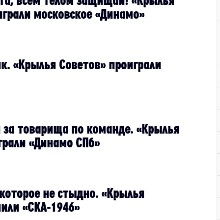
а, всем телом защищай! «Крылья
играли московское «Динамо»
ик. «Крылья Советов» проиграли
и за товарища по команде. «Крылья
грали «Динамо СПб»
 которое не стыдно. «Крылья
пили «СКА-1946»