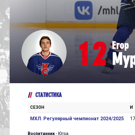
Дивизион Серебряный
Академия СКА
АКМ-Юниор
12
Егор
Амурские Тигры
Му
Красная Машина-Юниор
Крылья Советов
МХК Динамо-Карелия
МХК Спартак-МАХ
СТАТИСТИКА
Сахалинские Акулы
СМО МХК Атлант
СЕЗОН
И
Тайфун
МХЛ. Регулярный чемпионат 2024/2025
1
ХК Капитан
Воспитанник
- Югра