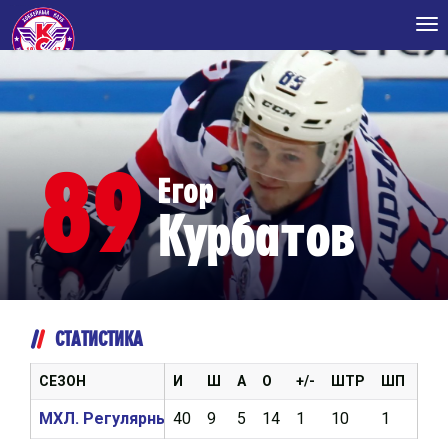
Tog
nav
89
Егор
Курбатов
СТАТИСТИКА
СЕЗОН
И
Ш
А
О
+/-
ШТР
ШП
ВБ
МХЛ. Регулярный чемпионат 2018/2019
40
9
5
14
1
10
1
15