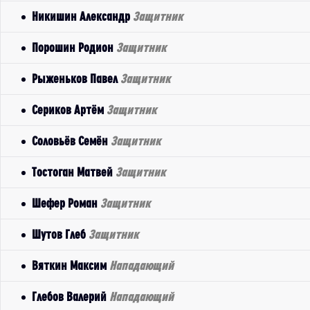
Никишин Александр
Защитник
Порошин Родион
Защитник
Рыженьков Павел
Защитник
Сериков Артём
Защитник
Соловьёв Семён
Защитник
Тостоган Матвей
Защитник
Шефер Роман
Защитник
Шутов Глеб
Защитник
Вяткин Максим
Нападающий
Глебов Валерий
Нападающий