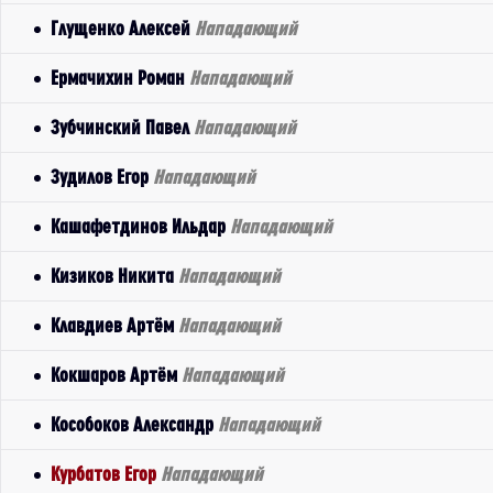
Глущенко Алексей
Нападающий
Ермачихин Роман
Нападающий
Зубчинский Павел
Нападающий
Зудилов Егор
Нападающий
Кашафетдинов Ильдар
Нападающий
Кизиков Никита
Нападающий
Клавдиев Артём
Нападающий
Кокшаров Артём
Нападающий
Кособоков Александр
Нападающий
Курбатов Егор
Нападающий