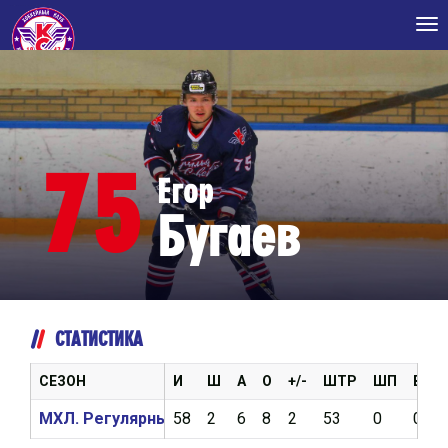
Tog
nav
75
Егор
Бугаев
СТАТИСТИКА
СЕЗОН
И
Ш
А
О
+/-
ШТР
ШП
ВБР
МХЛ. Регулярный чемпионат 2020/2021
58
2
6
8
2
53
0
0