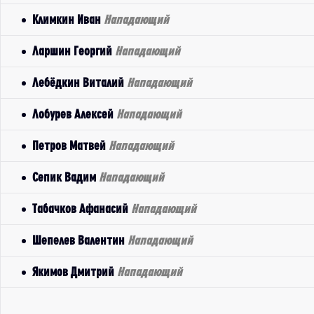
Климкин Иван
Нападающий
Ларшин Георгий
Нападающий
Лебёдкин Виталий
Нападающий
Лобурев Алексей
Нападающий
Петров Матвей
Нападающий
Сепик Вадим
Нападающий
Табачков Афанасий
Нападающий
Шепелев Валентин
Нападающий
Якимов Дмитрий
Нападающий