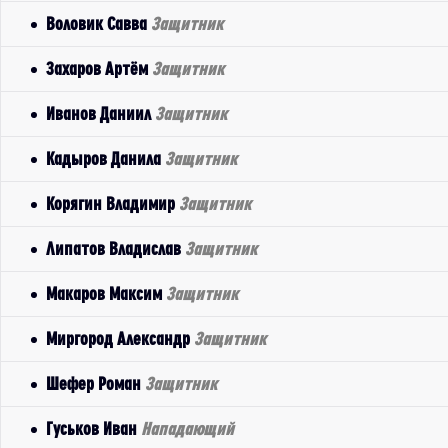
Воловик Савва
Защитник
Захаров Артём
Защитник
Иванов Даниил
Защитник
Кадыров Данила
Защитник
Корягин Владимир
Защитник
Липатов Владислав
Защитник
Макаров Максим
Защитник
Миргород Александр
Защитник
Шефер Роман
Защитник
Гуськов Иван
Нападающий