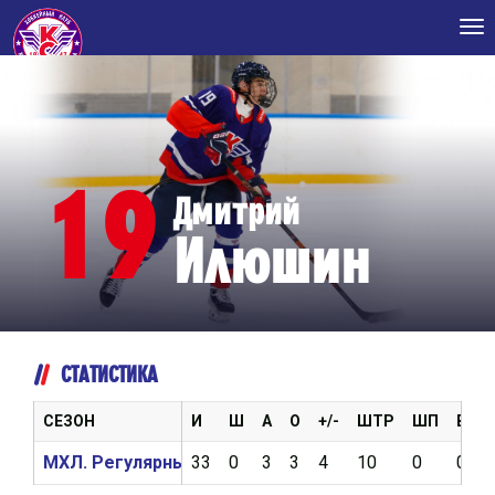
Tog
nav
19
Дмитрий
Илюшин
СТАТИСТИКА
СЕЗОН
И
Ш
А
О
+/-
ШТР
ШП
ВБР
МХЛ. Регулярный чемпионат 2025/2026
33
0
3
3
4
10
0
0