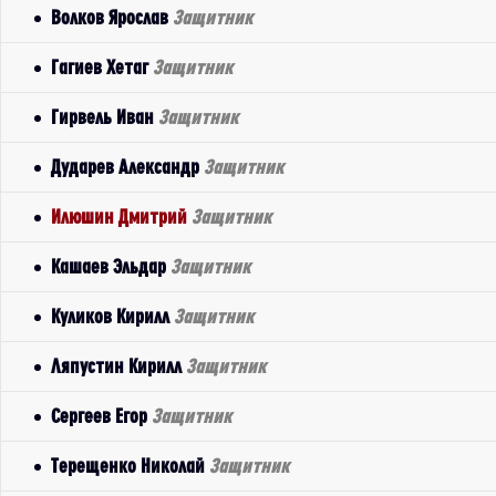
Волков Ярослав
Защитник
Гагиев Хетаг
Защитник
Гирвель Иван
Защитник
Дударев Александр
Защитник
Илюшин Дмитрий
Защитник
Кашаев Эльдар
Защитник
Куликов Кирилл
Защитник
Ляпустин Кирилл
Защитник
Сергеев Егор
Защитник
Терещенко Николай
Защитник