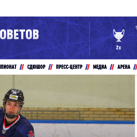
Конференция «Восток»
Дивизион Золотой
Авто
рансляции
Белые Медведи
МПИОНАТ
СДЮШОР
ПРЕСС-ЦЕНТР
МЕДИА
АРЕНА
ты
Ирбис
ые трансляции
Кузнецкие Медведи
Мамонты Югры
т-магазин
Омские Ястребы
ение МХЛ
Стальные Лисы
Толпар
Чайка