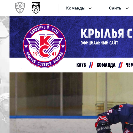
Команды
Сайты
Конференция «Запад»
Сайты
Дивизион Золотой
Академия Михайлова
Видеот
Алмаз
КЛУБ
КОМАНДА
ЧЕ
Хайлай
Динамо-Шинник
Текстов
Красная Армия
Локо
Интерне
МХК Динамо СПб
Прилож
МХК Динамо-М
МХК Спартак
СКА-1946