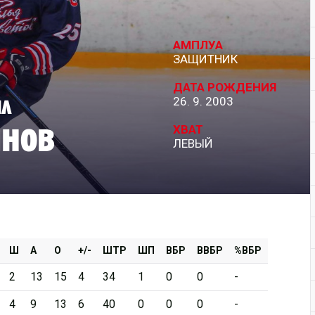
Дивизион Серебряный
АМПЛУА
АКМ-Новомосковск
ЗАЩИТНИК
Красноярские Рыси
ДАТА РОЖДЕНИЯ
ил
26. 9. 2003
Ладья
нов
Локо-76
ХВАТ
ЛЕВЫЙ
МХК Молот
Реактор
Сибирские Cнайперы
Снежные Барсы
Спутник Ал
Ш
А
О
+/-
ШТР
ШП
ВБР
ВВБР
%ВБР
Тюменский Легион
2
13
15
4
34
1
0
0
-
4
9
13
6
40
0
0
0
-