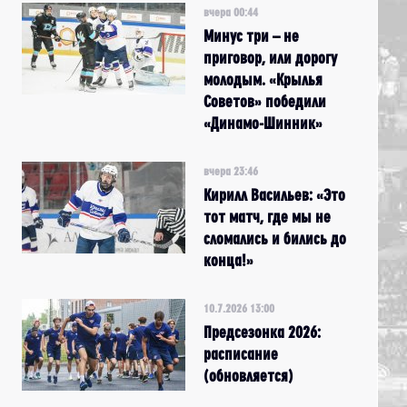
вчера 00:44
Минус три – не
приговор, или дорогу
молодым. «Крылья
Советов» победили
«Динамо-Шинник»
вчера 23:46
Кирилл Васильев: «Это
тот матч, где мы не
сломались и бились до
конца!»
10.7.2026 13:00
Предсезонка 2026:
расписание
(обновляется)