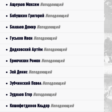
Ащеулов Максим
Нападающий
Бабушкин Григорий
Нападающий
Билялов Дамир
Нападающий
Гуськов Иван
Нападающий
Дидковский Артём
Нападающий
Ермачихин Роман
Нападающий
Зай Денис
Нападающий
Зубчинский Павел
Нападающий
Зудилов Егор
Нападающий
Кашафетдинов Ильдар
Нападающий