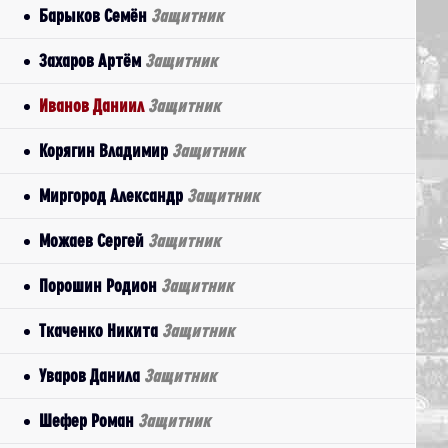
Барыков Семён
Защитник
Захаров Артём
Защитник
Иванов Даниил
Защитник
Корягин Владимир
Защитник
Миргород Александр
Защитник
Можаев Сергей
Защитник
Порошин Родион
Защитник
Ткаченко Никита
Защитник
Уваров Данила
Защитник
Шефер Роман
Защитник