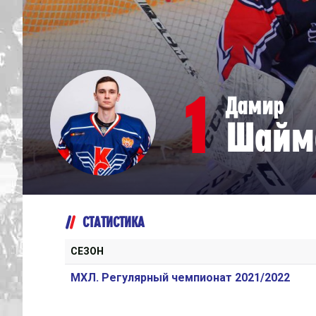
Дивизион Серебряный
Академия СКА
АКМ-Юниор
1
Дамир
Амурские Тигры
Шайм
Красная Машина-Юниор
Крылья Советов
МХК Динамо-Карелия
МХК Спартак-МАХ
СТАТИСТИКА
Сахалинские Акулы
СМО МХК Атлант
СЕЗОН
Тайфун
МХЛ. Регулярный чемпионат 2021/2022
ХК Капитан