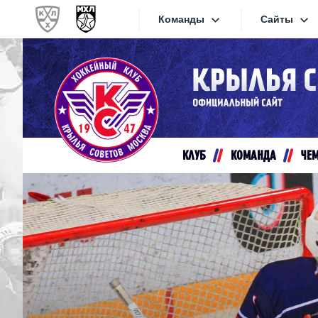
Команды
Сайты
Конференция «Запад»
Сайты
Дивизион Золотой
Академия Михайлова
Видеот
Алмаз
КЛУБ
КОМАНДА
ЧЕ
Хайлай
Динамо-Шинник
Текстов
Красная Армия
Локо
Интерне
МХК Динамо СПб
Прилож
МХК Динамо-М
МХК Спартак
СКА-1946