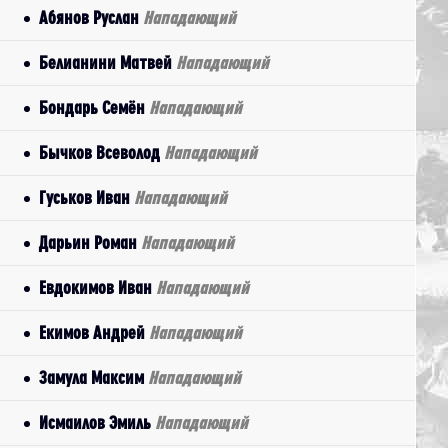
Абянов Руслан
Нападающий
Белианини Матвей
Нападающий
Бондарь Семён
Нападающий
Бычков Всеволод
Нападающий
Гуськов Иван
Нападающий
Дарьин Роман
Нападающий
Евдокимов Иван
Нападающий
Екимов Андрей
Нападающий
Замула Максим
Нападающий
Исмаилов Эмиль
Нападающий