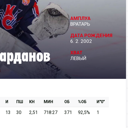
Дивизион Серебряный
АМПЛУА
АКМ-Новомосковск
ВРАТАРЬ
Красноярские Рыси
ДАТА РОЖДЕНИЯ
6. 2. 2002
Ладья
арданов
Локо-76
ХВАТ
ЛЕВЫЙ
МХК Молот
Реактор
Сибирские Cнайперы
Снежные Барсы
Спутник Ал
И
ПШ
КН
МИН
ОБ
%ОБ
И"0"
Тюменский Легион
13
30
2,51
718:27
371
92,5%
1