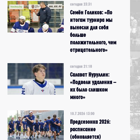
сегодня 23:31
Семён Голиков: «По
итогам турнира мы
вынесли для себя
больше
положительного, чем
отрицательного»
сегодня 21:18
Салават Нуруллин:
«Подвели удаления –
их было слишком
много»
10.7.2026 13:00
Предсезонка 2026:
расписание
(обновляется)