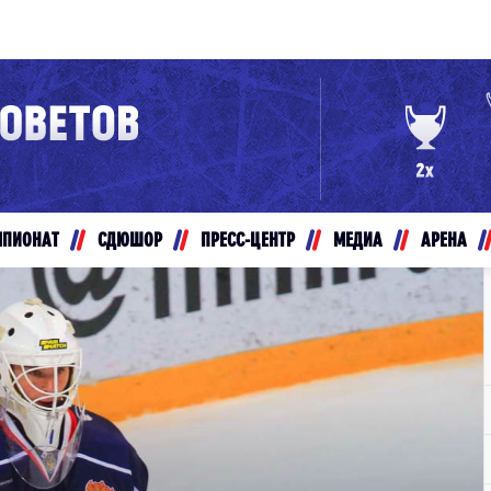
Конференция «Восток»
Дивизион Золотой
Авто
рансляции
Белые Медведи
МПИОНАТ
СДЮШОР
ПРЕСС-ЦЕНТР
МЕДИА
АРЕНА
ты
Ирбис
ые трансляции
Кузнецкие Медведи
Мамонты Югры
т-магазин
Омские Ястребы
ение МХЛ
Стальные Лисы
Толпар
Чайка