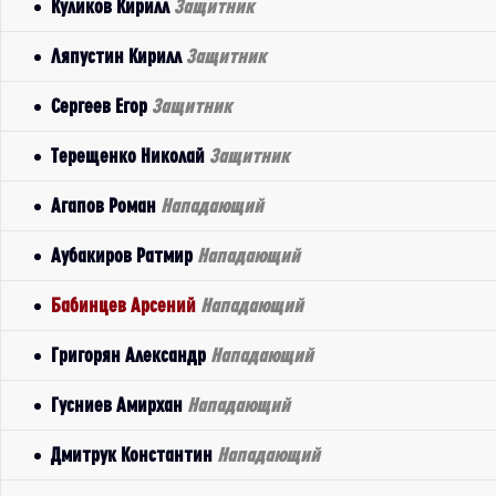
Куликов Кирилл
Защитник
Ляпустин Кирилл
Защитник
Сергеев Егор
Защитник
Терещенко Николай
Защитник
Агапов Роман
Нападающий
Аубакиров Ратмир
Нападающий
Бабинцев Арсений
Нападающий
Григорян Александр
Нападающий
Гусниев Амирхан
Нападающий
Дмитрук Константин
Нападающий