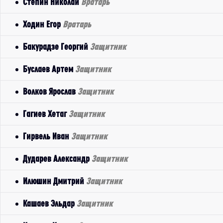
Степин Николай
Вратарь
Ходин Егор
Вратарь
Бакурадзе Георгий
Защитник
Буслаев Артем
Защитник
Волков Ярослав
Защитник
Гагиев Хетаг
Защитник
Гирвель Иван
Защитник
Дударев Александр
Защитник
Илюшин Дмитрий
Защитник
Кашаев Эльдар
Защитник