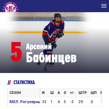
Tog
nav
5
Арсений
Бабинцев
СТАТИСТИКА
СЕЗОН
И
Ш
А
О
+/-
ШТР
ШП
ВБР
МХЛ. Регулярный чемпионат 2025/2026
33
1
4
5
-3
29
0
1