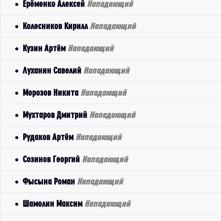
Ерёменко Алексей
Нападающий
Колесников Кирилл
Нападающий
Кузин Артём
Нападающий
Луханин Савелий
Нападающий
Морозов Никита
Нападающий
Мухтаров Дмитрий
Нападающий
Рудаков Артём
Нападающий
Созинов Георгий
Нападающий
Фысына Роман
Нападающий
Шамолин Максим
Нападающий