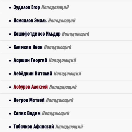
Зудилов Егор
Нападающий
Исмаилов Эмиль
Нападающий
Кашафетдинов Ильдар
Нападающий
Климкин Иван
Нападающий
Ларшин Георгий
Нападающий
Лебёдкин Виталий
Нападающий
Лобурев Алексей
Нападающий
Петров Матвей
Нападающий
Сепик Вадим
Нападающий
Табачков Афанасий
Нападающий