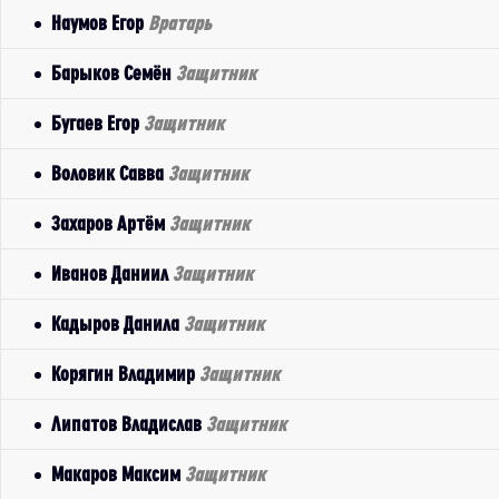
Наумов Егор
Вратарь
Барыков Семён
Защитник
Бугаев Егор
Защитник
Воловик Савва
Защитник
Захаров Артём
Защитник
Иванов Даниил
Защитник
Кадыров Данила
Защитник
Корягин Владимир
Защитник
Липатов Владислав
Защитник
Макаров Максим
Защитник