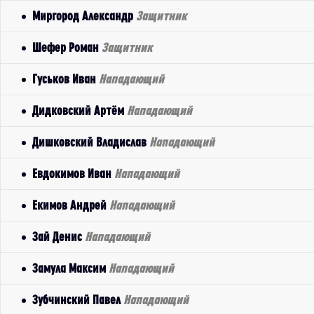
Миргород Александр
Защитник
Шефер Роман
Защитник
Гуськов Иван
Нападающий
Дидковский Артём
Нападающий
Дишковский Владислав
Нападающий
Евдокимов Иван
Нападающий
Екимов Андрей
Нападающий
Зай Денис
Нападающий
Замула Максим
Нападающий
Зубчинский Павел
Нападающий