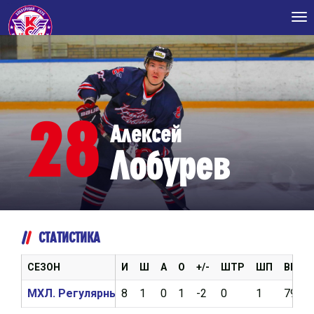
Tog
nav
28
Алексей
Лобурев
СТАТИСТИКА
СЕЗОН
И
Ш
А
О
+/-
ШТР
ШП
ВБР
МХЛ. Регулярный чемпионат 2020/2021
8
1
0
1
-2
0
1
79