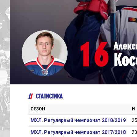
Дивизион Серебряный
Академия СКА
АКМ-Юниор
16
Алекс
Амурские Тигры
Кос
Красная Машина-Юниор
Крылья Советов
МХК Динамо-Карелия
МХК Спартак-МАХ
СТАТИСТИКА
Сахалинские Акулы
СМО МХК Атлант
СЕЗОН
И
Тайфун
МХЛ. Регулярный чемпионат 2018/2019
2
ХК Капитан
МХЛ. Регулярный чемпионат 2017/2018
2