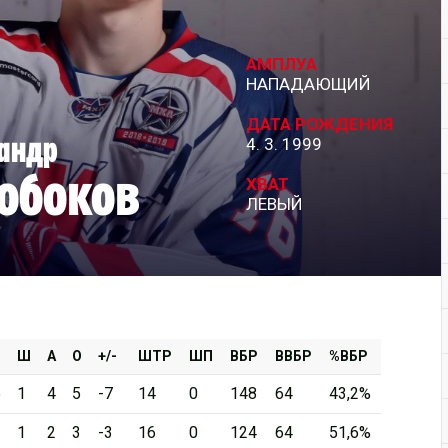
Дивизион Серебряный
АМПЛУА
АКМ-Новомосковск
НАПАДАЮЩИЙ
Красноярские Рыси
ДАТА РОЖДЕНИЯ
андр
4. 3. 1999
Ладья
обоков
Локо-76
ХВАТ
ЛЕВЫЙ
МХК Молот
Реактор
Сибирские Cнайперы
Снежные Барсы
Спутник Ал
Ш
А
О
+/-
ШТР
ШП
ВБР
ВВБР
%ВБР
Тюменский Легион
5
1
4
5
-7
14
0
148
64
43,2%
3
1
2
3
-3
16
0
124
64
51,6%