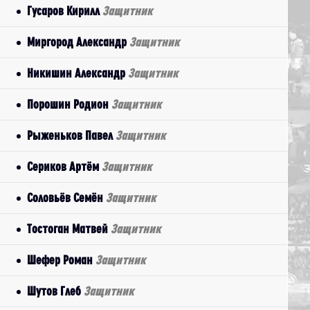
Гусаров Кирилл
Защитник
Миргород Александр
Защитник
Никишин Александр
Защитник
Порошин Родион
Защитник
Рыженьков Павел
Защитник
Сериков Артём
Защитник
Соловьёв Семён
Защитник
Тостоган Матвей
Защитник
Шефер Роман
Защитник
Шутов Глеб
Защитник