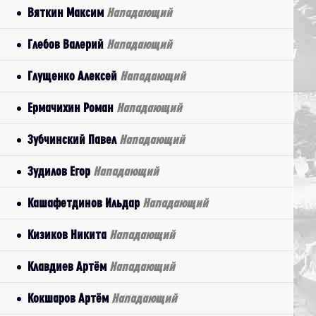
Вяткин Максим
Нападающий
Глебов Валерий
Нападающий
Глущенко Алексей
Нападающий
Ермачихин Роман
Нападающий
Зубчинский Павел
Нападающий
Зудилов Егор
Нападающий
Кашафетдинов Ильдар
Нападающий
Кизиков Никита
Нападающий
Клавдиев Артём
Нападающий
Кокшаров Артём
Нападающий