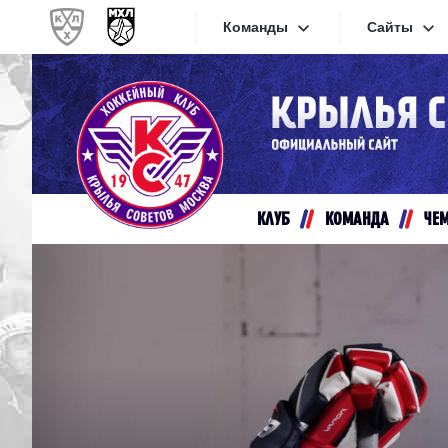
Команды
Сайты
Конференция «Запад»
Сайты
Дивизион Золотой
Академия Михайлова
Видеот
Алмаз
КЛУБ
КОМАНДА
ЧЕ
Хайлай
Динамо-Шинник
Текстов
Красная Армия
Локо
Интерне
МХК Динамо СПб
Прилож
МХК Динамо-М
МХК Спартак
СКА-1946