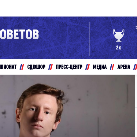
Конференция «Восток»
Дивизион Золотой
Авто
рансляции
Белые Медведи
МПИОНАТ
СДЮШОР
ПРЕСС-ЦЕНТР
МЕДИА
АРЕНА
ты
Ирбис
ые трансляции
Кузнецкие Медведи
Мамонты Югры
т-магазин
Омские Ястребы
ение МХЛ
Стальные Лисы
Толпар
Чайка