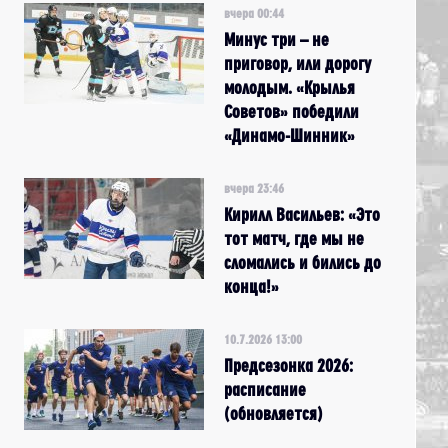
вчера 00:44
Минус три – не
приговор, или дорогу
молодым. «Крылья
Советов» победили
«Динамо-Шинник»
вчера 23:46
Кирилл Васильев: «Это
тот матч, где мы не
сломались и бились до
конца!»
10.7.2026 13:00
Предсезонка 2026:
расписание
(обновляется)