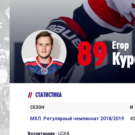
Дивизион Серебряный
Академия СКА
АКМ-Юниор
89
Егор
Амурские Тигры
Кур
Красная Машина-Юниор
Крылья Советов
МХК Динамо-Карелия
МХК Спартак-МАХ
СТАТИСТИКА
Сахалинские Акулы
СМО МХК Атлант
СЕЗОН
И
Тайфун
МХЛ. Регулярный чемпионат 2018/2019
4
ХК Капитан
Воспитанник
- ЦСКА