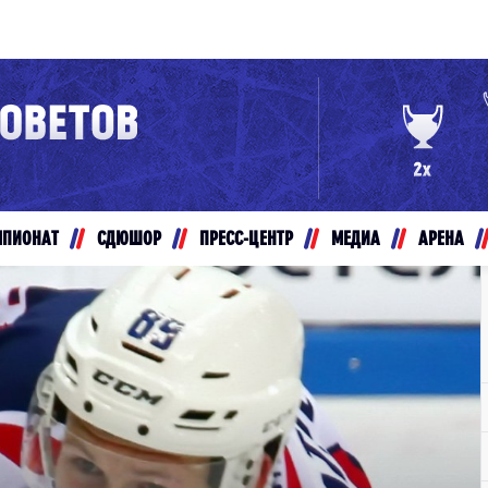
Конференция «Восток»
Дивизион Золотой
Авто
рансляции
Белые Медведи
МПИОНАТ
СДЮШОР
ПРЕСС-ЦЕНТР
МЕДИА
АРЕНА
ты
Ирбис
ые трансляции
Кузнецкие Медведи
Мамонты Югры
т-магазин
Омские Ястребы
ение МХЛ
Стальные Лисы
Толпар
Чайка