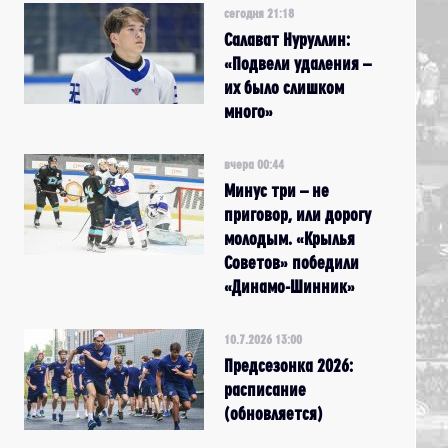
сегодня 21:18
Салават Нуруллин:
«Подвели удаления –
их было слишком
много»
вчера 00:44
Минус три – не
приговор, или дорогу
молодым. «Крылья
Советов» победили
«Динамо-Шинник»
10.7.2026 13:00
Предсезонка 2026:
расписание
(обновляется)