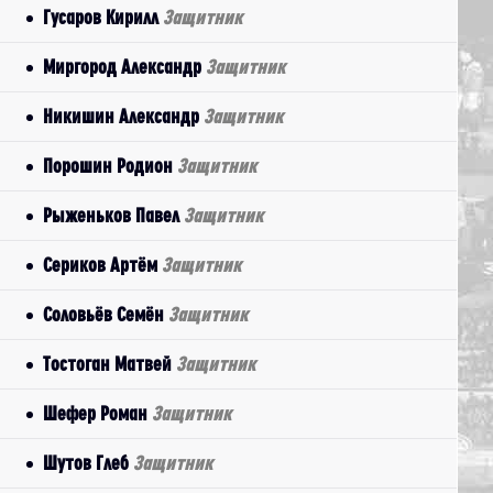
Гусаров Кирилл
Защитник
Миргород Александр
Защитник
Никишин Александр
Защитник
Порошин Родион
Защитник
Рыженьков Павел
Защитник
Сериков Артём
Защитник
Соловьёв Семён
Защитник
Тостоган Матвей
Защитник
Шефер Роман
Защитник
Шутов Глеб
Защитник