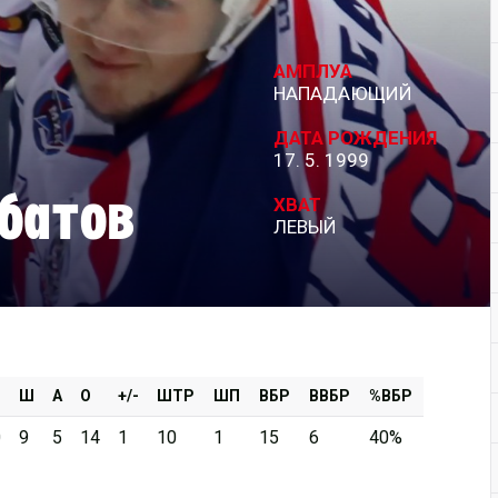
Дивизион Серебряный
АМПЛУА
АКМ-Новомосковск
НАПАДАЮЩИЙ
Красноярские Рыси
ДАТА РОЖДЕНИЯ
17. 5. 1999
Ладья
батов
Локо-76
ХВАТ
ЛЕВЫЙ
МХК Молот
Реактор
Сибирские Cнайперы
Снежные Барсы
Спутник Ал
Ш
А
О
+/-
ШТР
ШП
ВБР
ВВБР
%ВБР
Тюменский Легион
0
9
5
14
1
10
1
15
6
40%