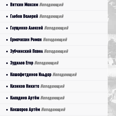
Вяткин Максим
Нападающий
Глебов Валерий
Нападающий
Глущенко Алексей
Нападающий
Ермачихин Роман
Нападающий
Зубчинский Павел
Нападающий
Зудилов Егор
Нападающий
Кашафетдинов Ильдар
Нападающий
Кизиков Никита
Нападающий
Клавдиев Артём
Нападающий
Кокшаров Артём
Нападающий