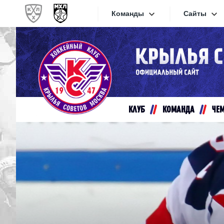
Команды
Сайты
Конференция «Запад»
Сайты
Дивизион Золотой
Академия Михайлова
Видеот
Алмаз
КЛУБ
КОМАНДА
ЧЕ
Хайлай
Динамо-Шинник
Текстов
Красная Армия
Локо
Интерне
МХК Динамо СПб
Прилож
МХК Динамо-М
МХК Спартак
СКА-1946