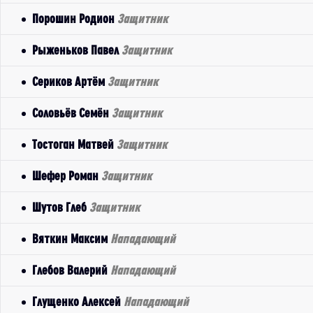
Порошин Родион
Защитник
Рыженьков Павел
Защитник
Сериков Артём
Защитник
Соловьёв Семён
Защитник
Тостоган Матвей
Защитник
Шефер Роман
Защитник
Шутов Глеб
Защитник
Вяткин Максим
Нападающий
Глебов Валерий
Нападающий
Глущенко Алексей
Нападающий