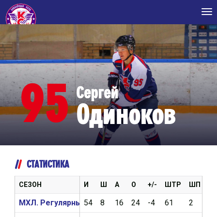
Tog
nav
95
Сергей
Одиноков
СТАТИСТИКА
СЕЗОН
И
Ш
А
О
+/-
ШТР
ШП
В
МХЛ. Регулярный чемпионат 2019/2020
54
8
16
24
-4
61
2
3