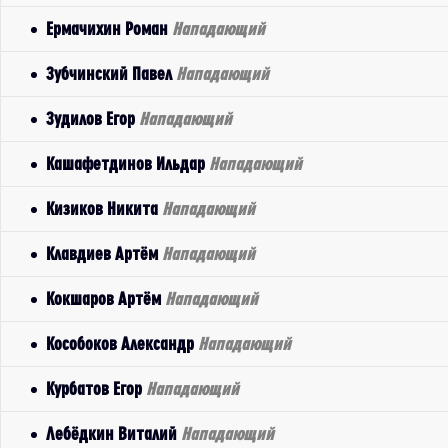
Ермачихин Роман
Нападающий
Зубчинский Павел
Нападающий
Зудилов Егор
Нападающий
Кашафетдинов Ильдар
Нападающий
Кизиков Никита
Нападающий
Клавдиев Артём
Нападающий
Кокшаров Артём
Нападающий
Кособоков Александр
Нападающий
Курбатов Егор
Нападающий
Лебёдкин Виталий
Нападающий