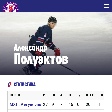
Tog
nav
Александр
Полуэктов
СТАТИСТИКА
СЕЗОН
И
Ш
А
О
+/-
ШТР
ШП
В
МХЛ. Регулярный чемпионат 2017/2018
27
9
7
16
0
30
1
1