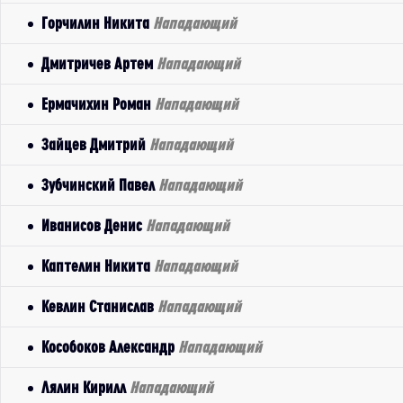
Горчилин Никита
Нападающий
Дмитричев Артем
Нападающий
Ермачихин Роман
Нападающий
Зайцев Дмитрий
Нападающий
Зубчинский Павел
Нападающий
Иванисов Денис
Нападающий
Каптелин Никита
Нападающий
Кевлин Станислав
Нападающий
Кособоков Александр
Нападающий
Лялин Кирилл
Нападающий