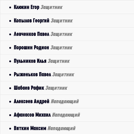
Клюкин Егор
Защитник
Копылов Георгий
Защитник
Левченков Павел
Защитник
Порошин Родион
Защитник
Пульников Илья
Защитник
Рыженьков Павел
Защитник
Шабаев Рафик
Защитник
Алексеев Андрей
Нападающий
Афанасов Михаил
Нападающий
Вяткин Максим
Нападающий