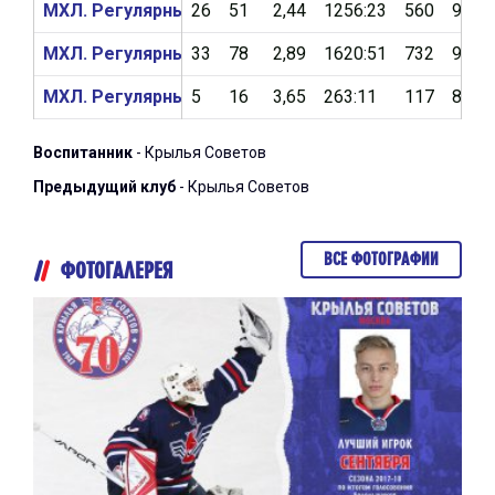
МХЛ. Регулярный чемпионат 2018/2019
26
51
2,44
1256:23
560
91,7
МХЛ. Регулярный чемпионат 2017/2018
33
78
2,89
1620:51
732
90,4
МХЛ. Регулярный чемпионат 2016/2017
5
16
3,65
263:11
117
88%
Воспитанник
- Крылья Советов
Предыдущий клуб
- Крылья Советов
ВСЕ ФОТОГРАФИИ
ФОТОГАЛЕРЕЯ