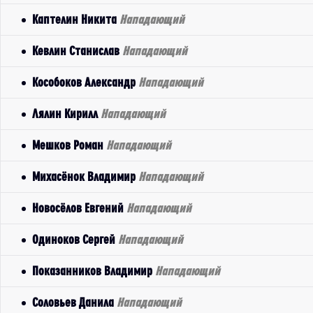
Каптелин Никита
Нападающий
Кевлин Станислав
Нападающий
Кособоков Александр
Нападающий
Лялин Кирилл
Нападающий
Мешков Роман
Нападающий
Михасёнок Владимир
Нападающий
Новосёлов Евгений
Нападающий
Одиноков Сергей
Нападающий
Показанников Владимир
Нападающий
Соловьев Данила
Нападающий