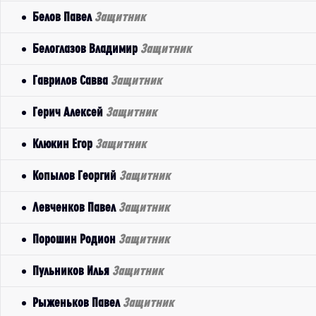
Белов Павел
Защитник
Белоглазов Владимир
Защитник
Гаврилов Савва
Защитник
Герич Алексей
Защитник
Клюкин Егор
Защитник
Копылов Георгий
Защитник
Левченков Павел
Защитник
Порошин Родион
Защитник
Пульников Илья
Защитник
Рыженьков Павел
Защитник