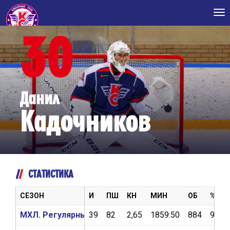
Tog
nav
30
Данил
Кадочников
СТАТИСТИКА
СЕЗОН
И
ПШ
КН
МИН
ОБ
%ОБ
МХЛ. Регулярный чемпионат 2019/2020
39
82
2,65
1859:50
884
91,5