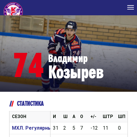
Tog
nav
74
Владимир
Козырев
СТАТИСТИКА
СЕЗОН
И
Ш
А
О
+/-
ШТР
ШП
ВБ
МХЛ. Регулярный чемпионат 2024/2025
31
2
5
7
-12
11
0
38