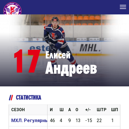
Tog
nav
17
Елисей
Андреев
СТАТИСТИКА
СЕЗОН
И
Ш
А
О
+/-
ШТР
ШП
ВБ
МХЛ. Регулярный чемпионат 2024/2025
46
4
9
13
-15
22
1
13