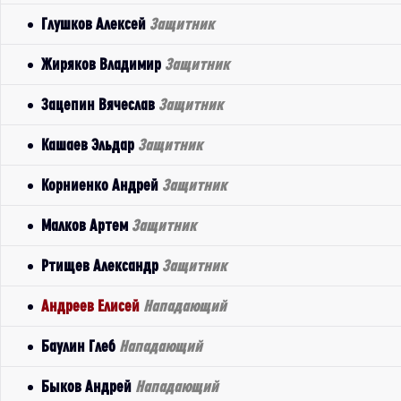
Глушков Алексей
Защитник
Жиряков Владимир
Защитник
Зацепин Вячеслав
Защитник
Кашаев Эльдар
Защитник
Корниенко Андрей
Защитник
Малков Артем
Защитник
Ртищев Александр
Защитник
Андреев Елисей
Нападающий
Баулин Глеб
Нападающий
Быков Андрей
Нападающий