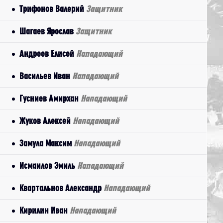
Трифонов Валерий
Защитник
Шагаев Ярослав
Защитник
Андреев Елисей
Нападающий
Васильев Иван
Нападающий
Гусниев Амирхан
Нападающий
Жуков Алексей
Нападающий
Замула Максим
Нападающий
Исмаилов Эмиль
Нападающий
Квартальнов Александр
Нападающий
Кирилин Иван
Нападающий