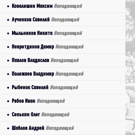
Ковалишин Максим
Нападающий
Лученков Савелий
Нападающий
Мыльников Никита
Нападающий
Невретдинов Дамир
Нападающий
Павлов Владислав
Нападающий
Полежаев Владимир
Нападающий
Рыбенок Савелий
Нападающий
Рябов Иван
Нападающий
Сенькин Олег
Нападающий
Шаблов Андрей
Нападающий