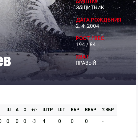
АМПЛУА
ЗАЩИТНИК
Дивизион Серебряный
ДАТА РОЖДЕНИЯ
АКМ-Новомосковск
2. 4. 2004
Красноярские Рыси
РОСТ / ВЕС
194 / 84
Ладья
ев
Локо-76
ХВАТ
ПРАВЫЙ
МХК Молот
Реактор
Сибирские Cнайперы
Снежные Барсы
Спутник Ал
Ш
А
О
+/-
ШТР
ШП
ВБР
ВВБР
%ВБР
Тюменский Легион
0
0
0
0
-3
4
0
0
0
-