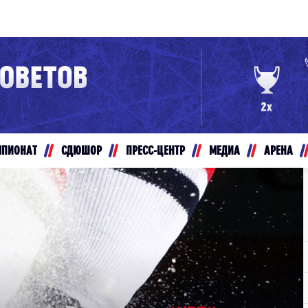
Конференция «Восток»
Дивизион Золотой
Авто
рансляции
Белые Медведи
МПИОНАТ
СДЮШОР
ПРЕСС-ЦЕНТР
МЕДИА
АРЕНА
ты
Ирбис
ые трансляции
Кузнецкие Медведи
Мамонты Югры
т-магазин
Омские Ястребы
ение МХЛ
Стальные Лисы
Толпар
Чайка