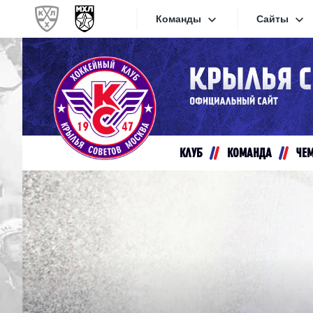
Команды
Сайты
Конференция «Запад»
Сайты
Дивизион Золотой
Академия Михайлова
Видеот
Алмаз
КЛУБ
КОМАНДА
ЧЕ
Хайлай
Динамо-Шинник
Текстов
Красная Армия
Локо
Интерне
МХК Динамо СПб
Прилож
МХК Динамо-М
МХК Спартак
СКА-1946