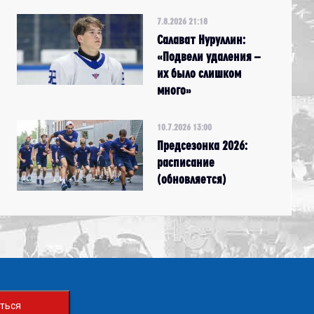
7.8.2026 21:18
Салават Нуруллин:
«Подвели удаления –
их было слишком
много»
10.7.2026 13:00
Предсезонка 2026:
расписание
(обновляется)
ться