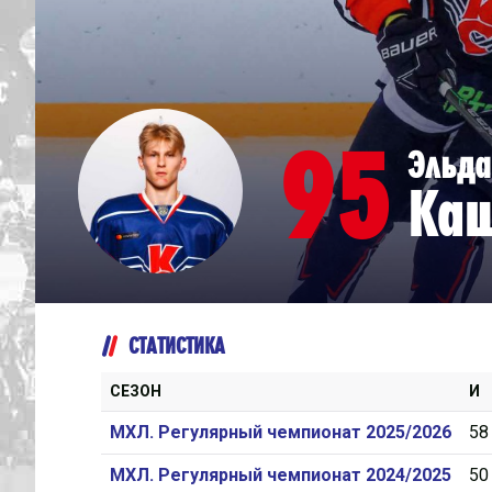
Дивизион Серебряный
Академия СКА
АКМ-Юниор
95
Эльда
Амурские Тигры
Ка
Красная Машина-Юниор
Крылья Советов
МХК Динамо-Карелия
МХК Спартак-МАХ
СТАТИСТИКА
Сахалинские Акулы
СМО МХК Атлант
СЕЗОН
И
Тайфун
МХЛ. Регулярный чемпионат 2025/2026
58
ХК Капитан
МХЛ. Регулярный чемпионат 2024/2025
50