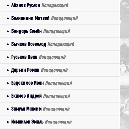
Абянов Руслан
Нападающий
Белианини Матвей
Нападающий
Бондарь Семён
Нападающий
Бычков Всеволод
Нападающий
Гуськов Иван
Нападающий
Дарьин Роман
Нападающий
Евдокимов Иван
Нападающий
Екимов Андрей
Нападающий
Замула Максим
Нападающий
Исмаилов Эмиль
Нападающий