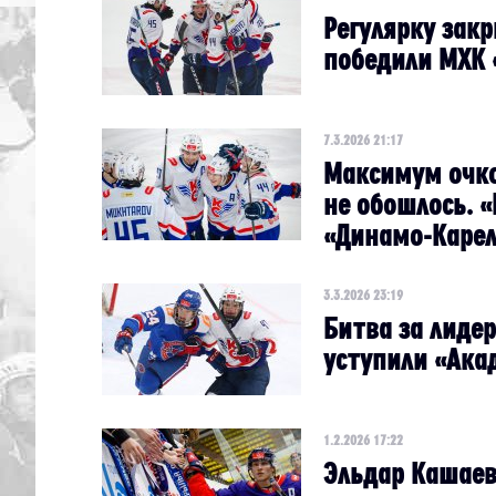
Регулярку зак
победили МХК 
7.3.2026 21:17
Максимум очко
не обошлось. 
«Динамо-Каре
3.3.2026 23:19
Битва за лидер
уступили «Ака
1.2.2026 17:22
Эльдар Кашаев