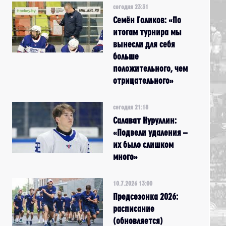
сегодня 23:31
Семён Голиков: «По
итогам турнира мы
вынесли для себя
больше
положительного, чем
отрицательного»
сегодня 21:18
Салават Нуруллин:
«Подвели удаления –
их было слишком
много»
10.7.2026 13:00
Предсезонка 2026:
расписание
(обновляется)