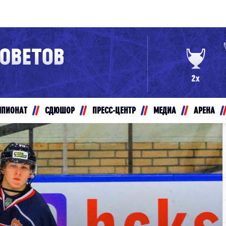
Конференция «Восток»
Дивизион Золотой
Авто
рансляции
Белые Медведи
МПИОНАТ
СДЮШОР
ПРЕСС-ЦЕНТР
МЕДИА
АРЕНА
ты
Ирбис
ые трансляции
Кузнецкие Медведи
Мамонты Югры
т-магазин
Омские Ястребы
ение МХЛ
Стальные Лисы
Толпар
Чайка