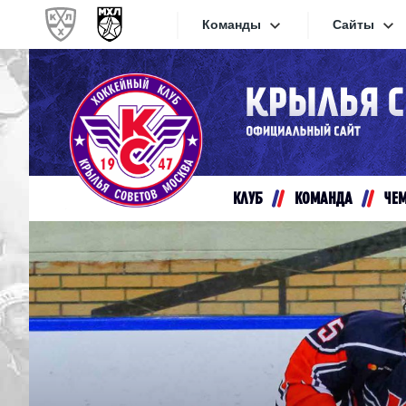
Команды
Сайты
Конференция «Запад»
Сайты
Дивизион Золотой
Академия Михайлова
Видеот
Алмаз
КЛУБ
КОМАНДА
ЧЕ
Хайлай
Динамо-Шинник
Текстов
Красная Армия
Локо
Интерне
МХК Динамо СПб
Прилож
МХК Динамо-М
МХК Спартак
СКА-1946