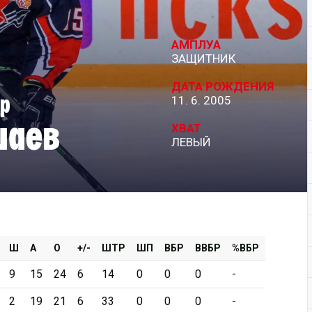
Дивизион Серебряный
АМПЛУА
АКМ-Новомосковск
ЗАЩИТНИК
Красноярские Рыси
ДАТА РОЖДЕНИЯ
р
11. 6. 2005
Ладья
шаев
Локо-76
ХВАТ
ЛЕВЫЙ
МХК Молот
Реактор
Сибирские Cнайперы
Снежные Барсы
Спутник Ал
Ш
А
О
+/-
ШТР
ШП
ВБР
ВВБР
%ВБР
Тюменский Легион
9
15
24
6
14
0
0
0
-
2
19
21
6
33
0
0
0
-