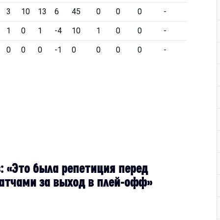
3
10
13
6
45
0
0
0
-
1
0
1
-4
10
1
0
0
-
0
0
0
-1
0
0
0
0
-
: «Это была репетиция перед
тчами за выход в плей-офф»