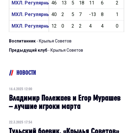
МХЛ. Регулярный чемпионат 2023/2024
46
13
5
18
11
6
2
2
МХЛ. Регулярный чемпионат 2022/2023
40
2
5
7
-13
8
1
3
МХЛ. Регулярный чемпионат 2021/2022
12
0
2
2
4
4
0
0
Воспитанник
- Крылья Советов
Предыдущий клуб
- Крылья Советов
НОВОСТИ
16.4.2025 12:00
Владимир Полежаев и Егор Мурашев
– лучшие игроки марта
22.3.2025 17:54
Тульский боевик. «Крылья Советов»