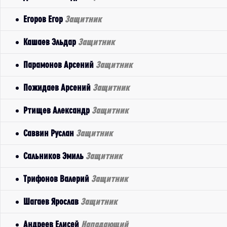
Егоров Егор
Защитник
Кашаев Эльдар
Защитник
Парамонов Арсений
Защитник
Пожидаев Арсений
Защитник
Ртищев Александр
Защитник
Саввин Руслан
Защитник
Сальников Эмиль
Защитник
Трифонов Валерий
Защитник
Шагаев Ярослав
Защитник
Андреев Елисей
Нападающий