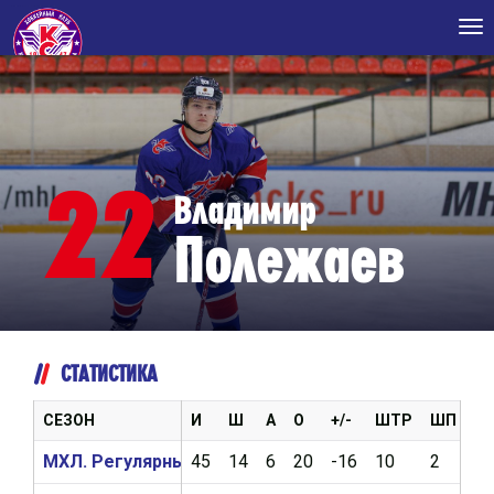
Tog
nav
22
Владимир
Полежаев
СТАТИСТИКА
СЕЗОН
И
Ш
А
О
+/-
ШТР
ШП
В
МХЛ. Регулярный чемпионат 2024/2025
45
14
6
20
-16
10
2
1