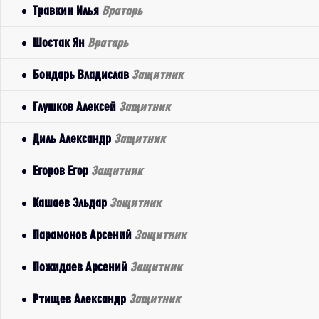
Травкин Илья
Вратарь
Шостак Ян
Вратарь
Бондарь Владислав
Защитник
Глушков Алексей
Защитник
Диль Александр
Защитник
Егоров Егор
Защитник
Кашаев Эльдар
Защитник
Парамонов Арсений
Защитник
Пожидаев Арсений
Защитник
Ртищев Александр
Защитник