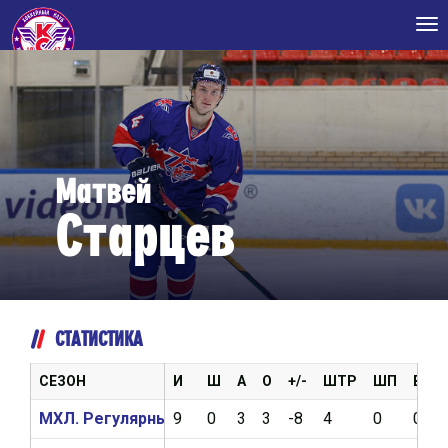
Tog
nav
Матвей
Старцев
СТАТИСТИКА
СЕЗОН
И
Ш
А
О
+/-
ШТР
ШП
ВБР
МХЛ. Регулярный чемпионат 2022/2023
9
0
3
3
-8
4
0
0