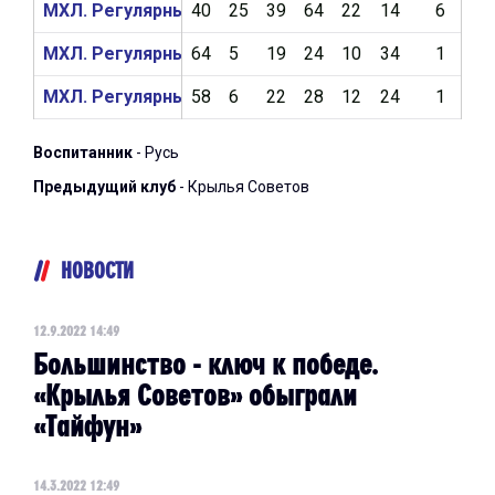
МХЛ. Регулярный чемпионат 2021/2022
40
25
39
64
22
14
6
4
МХЛ. Регулярный чемпионат 2020/2021
64
5
19
24
10
34
1
1
МХЛ. Регулярный чемпионат 2019/2020
58
6
22
28
12
24
1
8
Воспитанник
- Русь
Предыдущий клуб
- Крылья Советов
НОВОСТИ
12.9.2022 14:49
Большинство - ключ к победе.
«Крылья Советов» обыграли
«Тайфун»
14.3.2022 12:49