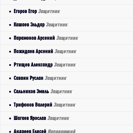
Егоров Егор
Защитник
Кашаев Эльдар
Защитник
Парамонов Арсений
Защитник
Пожидаев Арсений
Защитник
Ртищев Александр
Защитник
Саввин Руслан
Защитник
Сальников Эмиль
Защитник
Трифонов Валерий
Защитник
Шагаев Ярослав
Защитник
Андреев Елисей
Нападающий