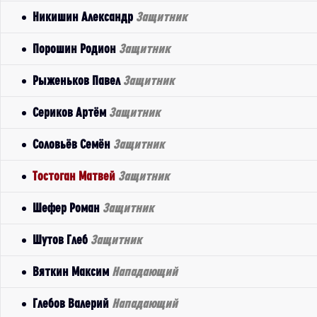
Никишин Александр
Защитник
Порошин Родион
Защитник
Рыженьков Павел
Защитник
Сериков Артём
Защитник
Соловьёв Семён
Защитник
Тостоган Матвей
Защитник
Шефер Роман
Защитник
Шутов Глеб
Защитник
Вяткин Максим
Нападающий
Глебов Валерий
Нападающий