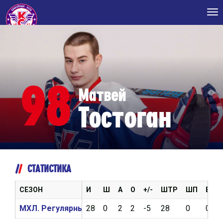
Tog
nav
98
Матвей
Тостоган
СТАТИСТИКА
СЕЗОН
И
Ш
А
О
+/-
ШТР
ШП
ВБР
МХЛ. Регулярный чемпионат 2018/2019
28
0
2
2
-5
28
0
0