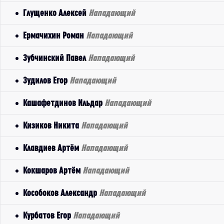
Глущенко Алексей
Нападающий
Ермачихин Роман
Нападающий
Зубчинский Павел
Нападающий
Зудилов Егор
Нападающий
Кашафетдинов Ильдар
Нападающий
Кизиков Никита
Нападающий
Клавдиев Артём
Нападающий
Кокшаров Артём
Нападающий
Кособоков Александр
Нападающий
Курбатов Егор
Нападающий