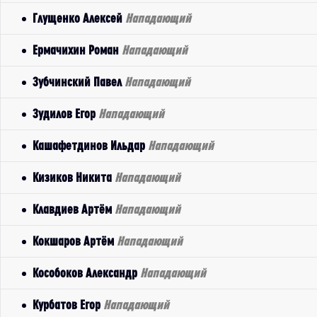
Глущенко Алексей
Нападающий
Ермачихин Роман
Нападающий
Зубчинский Павел
Нападающий
Зудилов Егор
Нападающий
Кашафетдинов Ильдар
Нападающий
Кизиков Никита
Нападающий
Клавдиев Артём
Нападающий
Кокшаров Артём
Нападающий
Кособоков Александр
Нападающий
Курбатов Егор
Нападающий