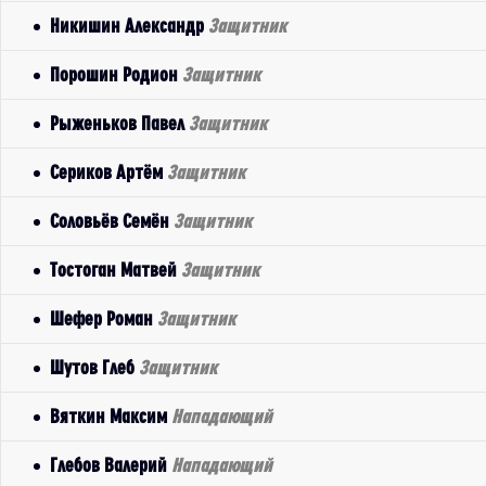
Никишин Александр
Защитник
Порошин Родион
Защитник
Рыженьков Павел
Защитник
Сериков Артём
Защитник
Соловьёв Семён
Защитник
Тостоган Матвей
Защитник
Шефер Роман
Защитник
Шутов Глеб
Защитник
Вяткин Максим
Нападающий
Глебов Валерий
Нападающий