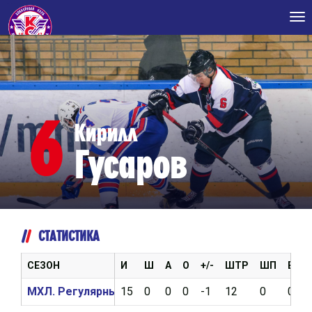
Tog
nav
6
Кирилл
Гусаров
СТАТИСТИКА
СЕЗОН
И
Ш
А
О
+/-
ШТР
ШП
ВБР
МХЛ. Регулярный чемпионат 2018/2019
15
0
0
0
-1
12
0
0