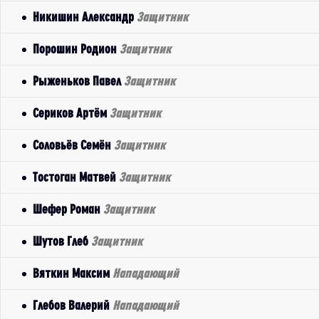
Никишин Александр
Защитник
Порошин Родион
Защитник
Рыженьков Павел
Защитник
Сериков Артём
Защитник
Соловьёв Семён
Защитник
Тостоган Матвей
Защитник
Шефер Роман
Защитник
Шутов Глеб
Защитник
Вяткин Максим
Нападающий
Глебов Валерий
Нападающий