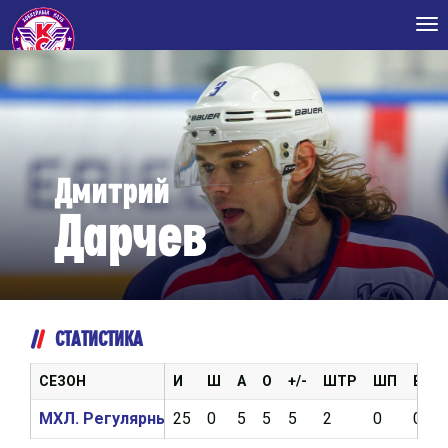
Tog
nav
Дмитрий
Дарчев
СТАТИСТИКА
СЕЗОН
И
Ш
А
О
+/-
ШТР
ШП
ВБР
МХЛ. Регулярный чемпионат 2018/2019
25
0
5
5
5
2
0
0