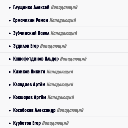
Глущенко Алексей
Нападающий
Ермачихин Роман
Нападающий
Зубчинский Павел
Нападающий
Зудилов Егор
Нападающий
Кашафетдинов Ильдар
Нападающий
Кизиков Никита
Нападающий
Клавдиев Артём
Нападающий
Кокшаров Артём
Нападающий
Кособоков Александр
Нападающий
Курбатов Егор
Нападающий