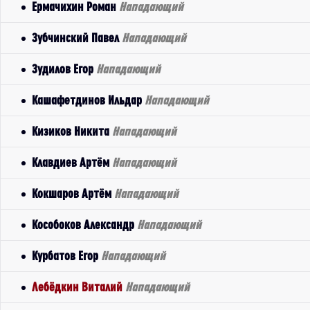
Ермачихин Роман
Нападающий
Зубчинский Павел
Нападающий
Зудилов Егор
Нападающий
Кашафетдинов Ильдар
Нападающий
Кизиков Никита
Нападающий
Клавдиев Артём
Нападающий
Кокшаров Артём
Нападающий
Кособоков Александр
Нападающий
Курбатов Егор
Нападающий
Лебёдкин Виталий
Нападающий