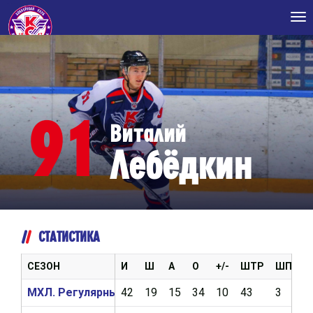
Tog
nav
91
Виталий
Лебёдкин
СТАТИСТИКА
СЕЗОН
И
Ш
А
О
+/-
ШТР
ШП
В
МХЛ. Регулярный чемпионат 2020/2021
42
19
15
34
10
43
3
5