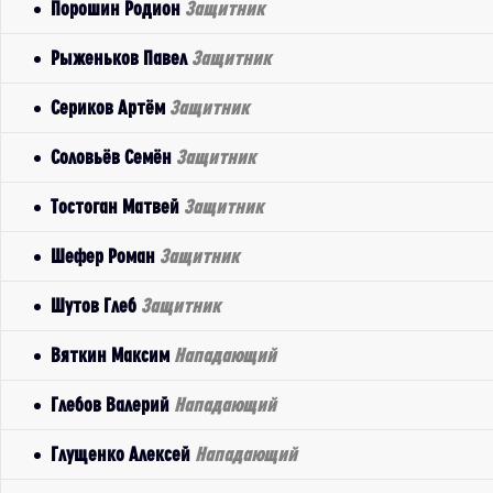
Порошин Родион
Защитник
Рыженьков Павел
Защитник
Сериков Артём
Защитник
Соловьёв Семён
Защитник
Тостоган Матвей
Защитник
Шефер Роман
Защитник
Шутов Глеб
Защитник
Вяткин Максим
Нападающий
Глебов Валерий
Нападающий
Глущенко Алексей
Нападающий