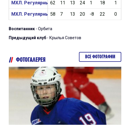
МХЛ. Регулярный чемпионат 2019/2020
62
11
13
24
1
18
1
9
МХЛ. Регулярный чемпионат 2018/2019
58
7
13
20
-8
22
0
2
Воспитанник
- Орбита
Предыдущий клуб
- Крылья Советов
ВСЕ ФОТОГРАФИИ
ФОТОГАЛЕРЕЯ