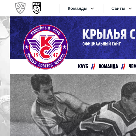
Команды
Сайты
Конференция «Запад»
Сайты
Дивизион Золотой
Академия Михайлова
Видеот
Алмаз
КЛУБ
КОМАНДА
ЧЕ
Хайлай
Динамо-Шинник
Текстов
Красная Армия
Локо
Интерне
МХК Динамо СПб
Прилож
МХК Динамо-М
МХК Спартак
СКА-1946