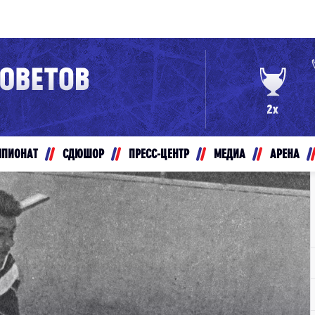
Конференция «Восток»
Дивизион Золотой
Авто
рансляции
Белые Медведи
МПИОНАТ
СДЮШОР
ПРЕСС-ЦЕНТР
МЕДИА
АРЕНА
ты
Ирбис
ые трансляции
Кузнецкие Медведи
Мамонты Югры
т-магазин
Омские Ястребы
ение МХЛ
Стальные Лисы
Толпар
Чайка