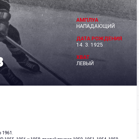
Дивизион Серебряный
АМПЛУА
АКМ-Новомосковск
НАПАДАЮЩИЙ
Красноярские Рыси
ДАТА РОЖДЕНИЯ
14. 3. 1925
Ладья
в
Локо-76
ХВАТ
ЛЕВЫЙ
МХК Молот
Реактор
Сибирские Cнайперы
Снежные Барсы
Спутник Ал
Тюменский Легион
 1961.