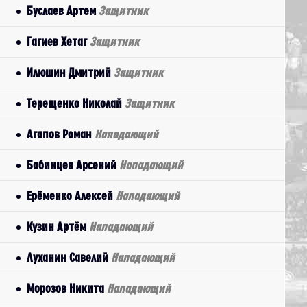
Буслаев Артем
Защитник
Гагиев Хетаг
Защитник
Илюшин Дмитрий
Защитник
Терещенко Николай
Защитник
Агапов Роман
Нападающий
Бабинцев Арсений
Нападающий
Ерёменко Алексей
Нападающий
Кузин Артём
Нападающий
Луханин Савелий
Нападающий
Морозов Никита
Нападающий