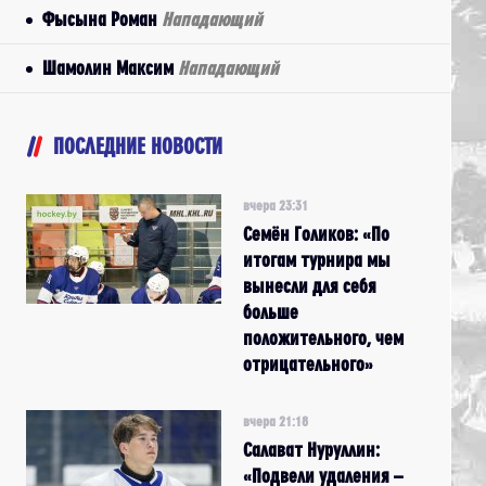
Фысына Роман
Нападающий
Шамолин Максим
Нападающий
ПОСЛЕДНИЕ НОВОСТИ
вчера 23:31
Семён Голиков: «По
итогам турнира мы
вынесли для себя
больше
положительного, чем
отрицательного»
вчера 21:18
Салават Нуруллин:
«Подвели удаления –