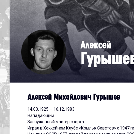
Дивизион Серебряный
Академия СКА
АКМ-Юниор
Алексей
Амурские Тигры
Гурыше
Красная Машина-Юниор
Крылья Советов
МХК Динамо-Карелия
МХК Спартак-МАХ
Сахалинские Акулы
Алексей Михайлович Гурышев
СМО МХК Атлант
14.03.1925 — 16.12.1983
Тайфун
Нападающий
Заслуженный мастер спорта
ХК Капитан
Играл в Хоккейном Клубе «Крылья Советов» с 1947 по