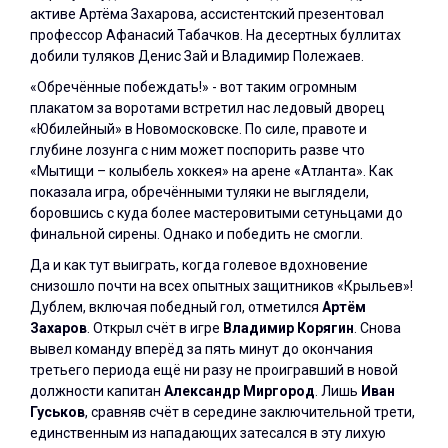
активе Артёма Захарова, ассистентский презентовал
профессор Афанасий Табачков. На десертных буллитах
добили туляков Денис Зай и Владимир Полежаев.
«Обречённые побеждать!» - вот таким огромным
плакатом за воротами встретил нас ледовый дворец
«Юбилейный» в Новомосковске. По силе, правоте и
глубине лозунга с ним может поспорить разве что
«Мытищи – колыбель хоккея» на арене «Атланта». Как
показала игра, обречёнными туляки не выглядели,
боровшись с куда более мастеровитыми сетуньцами до
финальной сирены. Однако и победить не смогли.
Да и как тут выиграть, когда голевое вдохновение
снизошло почти на всех опытных защитников «Крыльев»!
Дублем, включая победный гол, отметился
Артём
Захаров
. Открыл счёт в игре
Владимир Корягин
. Снова
вывел команду вперёд за пять минут до окончания
третьего периода ещё ни разу не проигравший в новой
должности капитан
Александр Миргород
. Лишь
Иван
Гуськов
, сравняв счёт в середине заключительной трети,
единственным из нападающих затесался в эту лихую