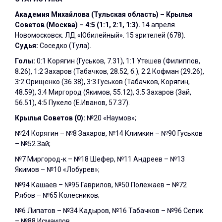
Академия Михайлова (Тульская область) – Крылья
Советов (Москва) – 4:5 (1:1, 2:1, 1:3).
14 апреля.
Новомосковск. ЛД «Юбилейный». 15 зрителей (678).
Судья:
Соседко (Тула).
Голы:
0:1 Корягин (Гуськов, 7.31), 1:1 Утешев (Филиппов,
8.26), 1:2 Захаров (Табачков, 28.52, б.), 2:2 Кофман (29.26),
3:2 Орищенко (36.38), 3:3 Гуськов (Табачков, Корягин,
48.59), 3:4 Миргород (Якимов, 55.12), 3:5 Захаров (Зай,
56.51), 4:5 Пукело (Е.Иванов, 57.37).
Крылья Советов (0):
№20 «Наумов»;
№24 Корягин – №8 Захаров, №14 Климкин – №90 Гуськов
– №52 Зай;
№7 Миргород-к – №18 Шефер, №11 Андреев – №13
Якимов – №10 «Лобурев»;
№94 Кашаев – №95 Гаврилов, №50 Полежаев – №72
Рябов – №65 Колесников;
№6 Липатов – №34 Кадыров, №16 Табачков – №96 Сепик
– №88 Исмаилов.