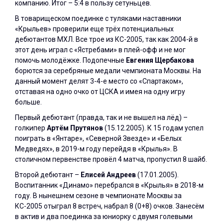
компанию. Итог – 5:4 в пользу сетуньцев.
В товарищеском поединке с туляками наставники
«Крыльев» проверили еще трёх потенциальных
дебютантов МХЛ. Все трое из КС-2005, так как 2004-й в
этот день играл с «Ястребами» в плей-офф и не мог
помочь молодёжке. Подопечные
Евгения Щербакова
борются за серебряные медали чемпионата Москвы. На
данный момент делят 3-4-е место со «Спартаком»,
отставая на одно очко от ЦСКА и имея на одну игру
больше.
Первый дебютант (правда, так и не вышел на лёд) –
голкипер
Артём Прутянов
(15.12.2005). К 15 годам успел
поиграть в «Янтаре», «Северной Звезде» и «Белых
Медведях», в 2019-м году перейдя в «Крылья». В
столичном первенстве провёл 4 матча, пропустил 8 шайб.
Второй дебютант –
Елисей Андреев
(17.01.2005).
Воспитанник «Динамо» перебрался в «Крылья» в 2018-м
году. В нынешнем сезоне в чемпионате Москвы за
КС-2005 отыграл 8 встреч, набрал 8 (0+8) очков. Занесём
в актив и два поединка за юниорку с двумя голевыми