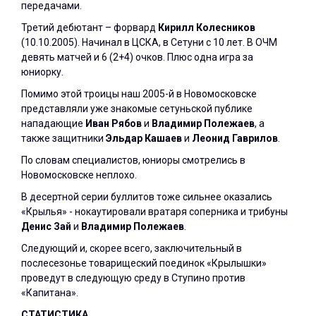
передачами.
Третий дебютант – форвард
Кирилл Колесников
(10.10.2005). Начинал в ЦСКА, в Сетуни с 10 лет. В ОЧМ
девять матчей и 6 (2+4) очков. Плюс одна игра за
юниорку.
Помимо этой троицы наш 2005-й в Новомосковске
представляли уже знакомые сетуньской публике
нападающие
Иван Рябов
и
Владимир Полежаев
, а
также защитники
Эльдар Кашаев
и
Леонид Гаврилов
.
По словам специалистов, юниоры смотрелись в
Новомосковске неплохо.
В десертной серии буллитов тоже сильнее оказались
«Крылья» - нокаутировали вратаря соперника и трибуны
Денис Зай
и
Владимир Полежаев
.
Следующий и, скорее всего, заключительный в
послесезонье товарищеский поединок «Крылышки»
проведут в следующую среду в Ступино против
«Капитана».
СТАТИСТИКА